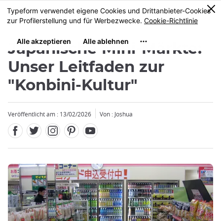
Facebook
Twitter
Instagram
Pinterest
Youtube
Größe
0
MENU
Japanische Mini-Märkte:
Unser Leitfaden zur
"Konbini-Kultur"
Schließen
Veröffentlicht am : 13/02/2026
Von : Joshua