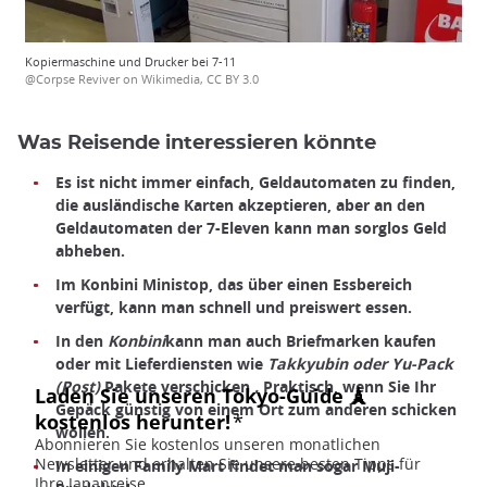
Kopiermaschine und Drucker bei 7-11
@Corpse Reviver on Wikimedia, CC BY 3.0
Was Reisende interessieren könnte
Es ist nicht immer einfach, Geldautomaten zu finden,
die ausländische Karten akzeptieren, aber an den
Geldautomaten der 7-Eleven kann man sorglos Geld
abheben.
Im Konbini Ministop, das über einen Essbereich
verfügt, kann man schnell und preiswert essen.
In den
Konbini
kann man auch Briefmarken kaufen
oder mit Lieferdiensten wie
Takkyubin oder Yu-Pack
(Post)
Pakete verschicken
.
Praktisch, wenn Sie Ihr
Gepäck günstig von einem Ort zum anderen schicken
wollen.
In einigen Family Mart findet man sogar Muji-