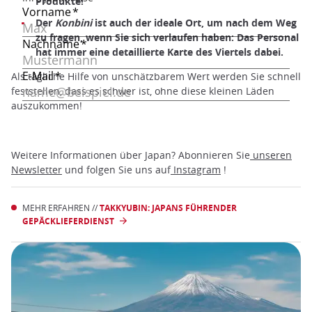
Produkte!
Der
Konbini
ist auch der ideale Ort, um nach dem Weg
zu fragen, wenn Sie sich verlaufen haben: Das Personal
hat immer eine detaillierte Karte des Viertels dabei.
Als tägliche Hilfe von unschätzbarem Wert werden Sie schnell
feststellen, dass es schwer ist, ohne diese kleinen Läden
auszukommen!
Weitere Informationen über Japan? Abonnieren Sie
unseren
Newsletter
und folgen Sie uns auf
Instagram
!
MEHR ERFAHREN //
TAKKYUBIN: JAPANS FÜHRENDER
GEPÄCKLIEFERDIENST