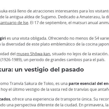
uka está lleno de atracciones interesantes para los visitan
 de la antigua aldea de Sugamo. Dedicado a Amaterasu, la dios
santuario de Ise
. El 17 de septiembre, el matsuri anual anima
iri
es una visita obligada. Ofreciendo no menos de 54 varie
da la diversidad de este plato emblemático de la cocina japo
imidad del
museo Shôwa-kan
, situado no lejos de la estació
(1926-1989), un periodo de grandes cambios para el país.
kura: un vestigio del pasado
 como Tranvía Sakura de Tokio, es una
parte esencial del e
hoy el último vestigio de la vasta red de tranvías que anta
zados
, ofrece una experiencia de transporte única. Su reco
ndo una perspectiva diferente de la ciudad. En primavera, la