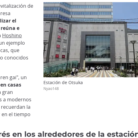
italización de
presa
lizar el
 reúna e
a
Hoshino
 un ejemplo
icas, que
co conocidos
en gai", un
Estación de Otsuka
 en casas
Nyao148
a gran
les a modernos
 recuerdan la
r en el tiempo
és en los alrededores de la estació