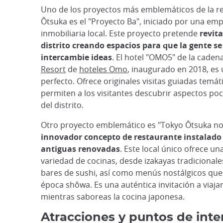
Uno de los proyectos más emblemáticos de la rev
Ôtsuka es el "Proyecto Ba", iniciado por una em
inmobiliaria local. Este proyecto pretende
revita
distrito creando espacios para que la gente se
intercambie ideas
. El hotel "OMO5" de la caden
Resort
de
hoteles Omo
, inaugurado en 2018, es
perfecto. Ofrece originales visitas guiadas temát
permiten a los visitantes descubrir aspectos po
del distrito.
Otro proyecto emblemático es "Tokyo Ôtsuka nor
innovador concepto de restaurante instalado
antiguas renovadas
. Este local único ofrece un
variedad de cocinas, desde izakayas tradiciona
bares de sushi, así como menús nostálgicos que
época shôwa. Es una auténtica invitación a viaja
mientras saboreas la cocina japonesa.
Atracciones y puntos de inter