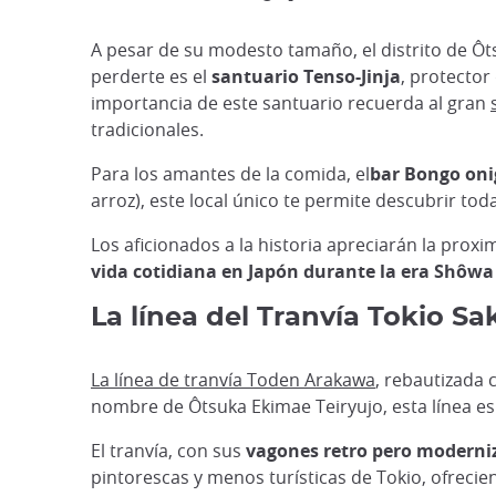
A pesar de su modesto tamaño, el distrito de Ôts
perderte es el
santuario Tenso-Jinja
, protector
importancia de este santuario recuerda al gran
tradicionales.
Para los amantes de la comida, el
bar Bongo onig
arroz), este local único te permite descubrir to
Los aficionados a la historia apreciarán la prox
vida cotidiana en Japón durante la era Shôwa
La línea del Tranvía Tokio Sa
La línea de tranvía Toden Arakawa
, rebautizada
nombre de Ôtsuka Ekimae Teiryujo, esta línea es 
El tranvía, con sus
vagones retro pero moderni
pintorescas y menos turísticas de Tokio, ofrecie