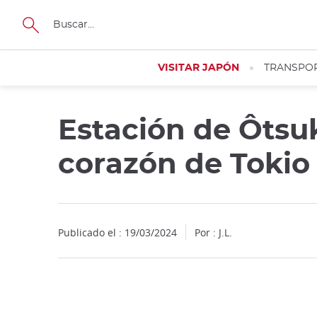
Facebook
Twitter
Instagram
Pinterest
Youtube
Tamaño
VISITAR JAPÓN
TRANSPO
Estación de Ôtsuk
Close
corazón de Tokio
Publicado el : 19/03/2024
Por : J.L.