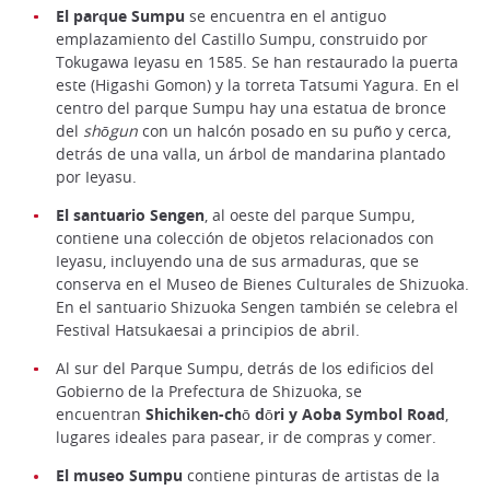
El parque Sumpu
se encuentra en el antiguo
emplazamiento del Castillo Sumpu, construido por
Tokugawa Ieyasu en 1585. Se han restaurado la puerta
este (Higashi Gomon) y la torreta Tatsumi Yagura. En el
centro del parque Sumpu hay una estatua de bronce
del
shōgun
con un halcón posado en su puño y cerca,
detrás de una valla, un árbol de mandarina plantado
por Ieyasu.
El santuario Sengen
, al oeste del parque Sumpu,
contiene una colección de objetos relacionados con
Ieyasu, incluyendo una de sus armaduras, que se
conserva en el Museo de Bienes Culturales de Shizuoka.
En el santuario Shizuoka Sengen también se celebra el
Festival Hatsukaesai a principios de abril.
Al sur del Parque Sumpu, detrás de los edificios del
Gobierno de la Prefectura de Shizuoka, se
encuentran
Shichiken-chō dōri y Aoba Symbol Road
,
lugares ideales para pasear, ir de compras y comer.
El museo Sumpu
contiene pinturas de artistas de la