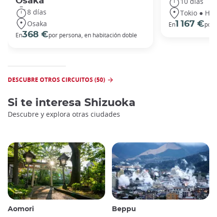
Osaka
10 días
8 días
Tokio ● Hak
Osaka
1 167 €
En
por 
368 €
En
por persona, en habitación doble
DESCUBRE OTROS CIRCUITOS (50)
Si te interesa
Shizuoka
Descubre y explora otras ciudades
Aomori
Beppu