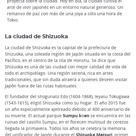
proyecta sobre la ciudad. Hoy en día, la ciudad cultiva el
arte de vivir japonés en un entorno natural generoso. Un
remanso de paz con más de una joya a sólo una hora de
Tokio.
La ciudad de Shizuoka
La ciudad de Shizuoka es la capital de la prefectura de
Shizuoka, una soleada región de Japón situada en la costa del
Pacífico, en el centro de la isla de Honshu. Se dice que
Shizuoka es una de las ciudad con mejor calidad de vida de
todo el archipiélago. Una región serena, rica en artes
tradicionales, que sin duda atraerá a quienes deseen visitar
Japón fuera de las rutas habituales.
El fundador del shogunato Edo (1604-1868), Ieyasu Tokugawa
(1543-1615), eligió Shizuoka como su hogar. El año 2015 fue
un año especialmente ajetreado debido al 400 aniversario de
su muerte. El actual parque
Sumpu kōen
se encuentra en las
ruinas del castillo Sumpu, en el florecen multitud de cerezos
llegada la primavera. Todos los años se celebra la memoria
del unificador de Japón durante el
Shizuoka Matsuri
,
primer