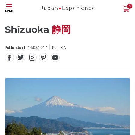
Facebook
Twitter
Instagram
Pinterest
Youtube
Tamaño
0
MENU
Shizuoka
静岡
Publicado el : 14/08/2017
Por : R.A.
Close