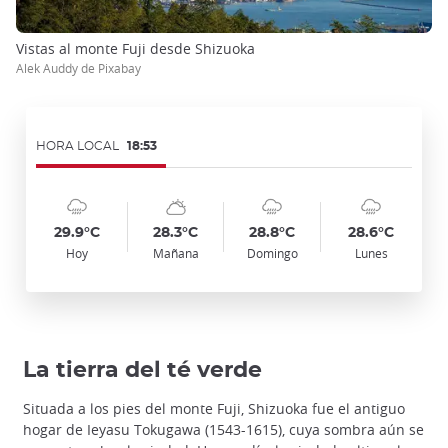
Vistas al monte Fuji desde Shizuoka
Alek Auddy de Pixabay
HORA LOCAL
18:53
Symbol
Date
Symbol
Date
Symbol
Date
Symbol
Date
Temp
Temp
Temp
Temp
:
:
:
:
:
:
:
:
:
:
:
:
cloudy_rainy
sunny_cloudy
cloudy_rainy
cloudy_rainy
29.9°C
28.3°C
28.8°C
28.6°C
Hoy
Mañana
Domingo
Lunes
La tierra del té verde
Situada a los pies del monte Fuji, Shizuoka fue el antiguo
hogar de Ieyasu Tokugawa (1543-1615), cuya sombra aún se