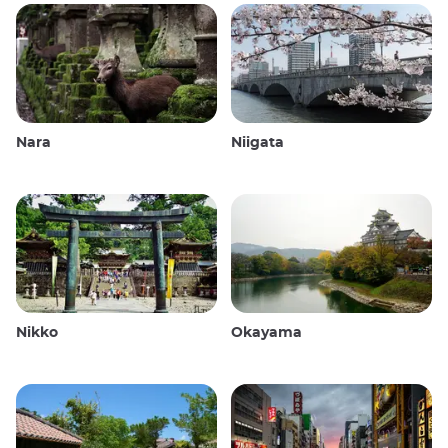
Nara
Niigata
Nikko
Okayama