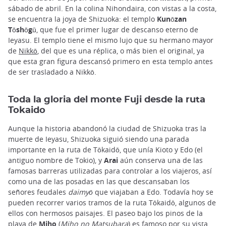
sábado de abril. En la colina Nihondaira, con vistas a la costa,
se encuentra la joya de Shizuoka: el templo
Kunōzan
Tōshōgū
, que fue el primer lugar de descanso eterno de
Ieyasu. El templo tiene el mismo lujo que su hermano mayor
de
Nikkō
, del que es una réplica, o más bien el original, ya
que esta gran figura descansó primero en esta templo antes
de ser trasladado a Nikkō.
Toda la gloria del monte Fuji desde la ruta
Tokaido
Aunque la historia abandonó la ciudad de Shizuoka tras la
muerte de Ieyasu, Shizuoka siguió siendo una parada
importante en la ruta de Tōkaidō, que unía Kioto y Edo (el
antiguo nombre de Tokio), y
Arai
aún conserva una de las
famosas barreras utilizadas para controlar a los viajeros, así
como una de las posadas en las que descansaban los
señores feudales
daimyō
que viajaban a Edo. Todavía hoy se
pueden recorrer varios tramos de la ruta Tōkaidō, algunos de
ellos con hermosos paisajes. El paseo bajo los pinos de la
playa de
Miho
(
Miho no Matsubara
) es famoso por su vista