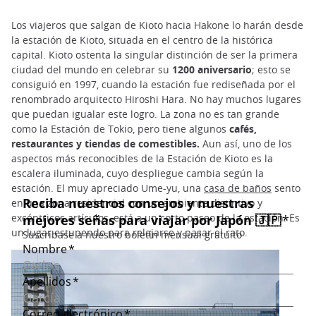
Los viajeros que salgan de Kioto hacia Hakone lo harán desde
la estación de Kioto, situada en el centro de la histórica
capital. Kioto ostenta la singular distinción de ser la primera
ciudad del mundo en celebrar su
1200 aniversario
; esto se
consiguió en 1997, cuando la estación fue rediseñada por el
renombrado arquitecto Hiroshi Hara. No hay muchos lugares
que puedan igualar este logro. La zona no es tan grande
como la Estación de Tokio, pero tiene algunos
cafés,
restaurantes y tiendas de comestibles.
Aun así, uno de los
aspectos más reconocibles de la Estación de Kioto es la
escalera iluminada, cuyo despliegue cambia según la
estación. El muy apreciado Ume-yu, una
casa de baños
sento
en una zona residencial con un ambiente distintivo y
excéntricos artículos, está a un corto paseo de la estación. Es
un lugar estupendo para relajarse y pasar el rato.