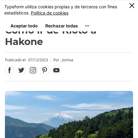
Facebook
Twitter
Instagram
Pinterest
Youtube
Tamaño
0
MENU
Cómo ir de Kioto a
Hakone
Publicado el : 07/12/2023
Por :
Joshua