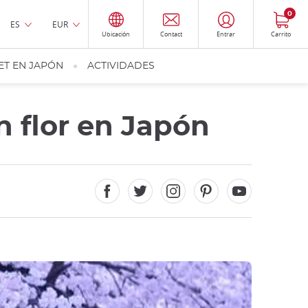
0
ES
EUR
Ubicación
Contact
Entrar
Carrito
ET EN JAPÓN
ACTIVIDADES
n flor en Japón