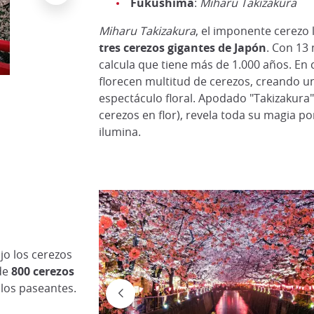
Fukushima
:
Miharu
Takizakura
Miharu Takizakura
, el imponente cerezo 
tres cerezos gigantes de Japón
. Con 13 
calcula que tiene más de 1.000 años. En
Parque del Castillo de Hirosaki de noche
hirosakipark.jp
florecen multitud de cerezos, creando u
espectáculo floral. Apodado "Takizakura"
cerezos en flor), revela toda su magia p
ilumina.
jo los cerezos
de
800 cerezos
los paseantes.