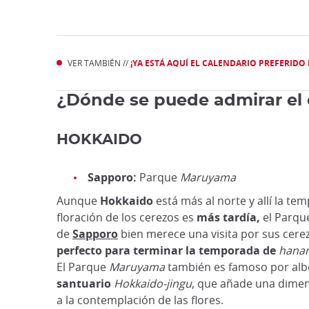
VER TAMBIÉN //
¡YA ESTÁ AQUÍ EL CALENDARIO PREFERIDO 
¿Dónde se puede admirar el c
HOKKAIDO
Sapporo:
Parque
Maruyama
Aunque
Hokkaido
está más al norte y allí la te
floración de los cerezos es
más tardía,
el Parq
de
Sapporo
bien merece una visita por sus cerez
perfecto para terminar
la temporada de
hana
El Parque
Maruyama
también es famoso por al
santuario
Hokkaido-jingu
, que añade una dimen
a la contemplación de las flores.