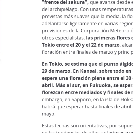
"frente del sakura",
que avanza desde el
del archipiélago. Con unas temperatura
previstas más suaves que la media, la fl
adelantarse ligeramente en varias region
previsiones de la Corporación Meteoroló
otros especialistas,
las primeras flores
Tokio entre el 20 y el 22 de marzo
, alca
floración entre finales de marzo y princip
En Tokio, se estima que el punto álgido 
29 de marzo. En Kansai, sobre todo en 
espera una floración plena entre el 30 
abril. Más al sur, en Fukuoka, se esper
florezcan entre mediados y finales de
embargo, en Sapporo, en la isla de Hokka
habrá que esperar hasta finales de abril 
mayo.
Estas fechas son orientativas, por supue
en las tendencias de años anteriores y e