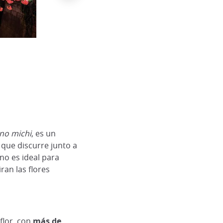
Kyu Goryotei, Shinjuku Gyoen
Reginald Pentinio, FLICKR
no michi
, es un
s
que discurre junto a
no es ideal para
an las flores
flor, con
más de