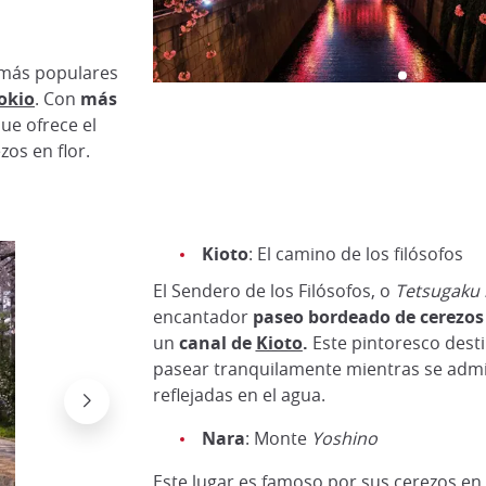
 más populares
okio
. Con
más
que ofrece el
zos en flor.
Kioto
: El camino de los filósofos
El Sendero de los Filósofos, o
Tetsugaku 
encantador
paseo bordeado de cerezo
un
canal de
Kioto
.
Este pintoresco desti
pasear tranquilamente mientras se admir
reflejadas en el agua.
Nara
: Monte
Yoshino
Este lugar es famoso por sus cerezos en 