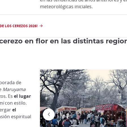
meteorológicas iniciales.
DE LOS CEREZOS 2026!
erezo en flor en las distintas regi
mporada de
ue
Maruyama
os. Es
el lugar
mi
con estilo.
bergar
el
sión espiritual