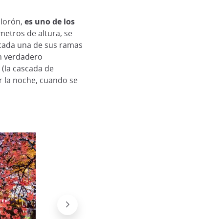
llorón,
es uno de los
metros de altura, se
 cada una de sus ramas
Miharu Takizakura, el solitario cerezo m
Wikimedia commons
n verdadero
 (la cascada de
or la noche, cuando se