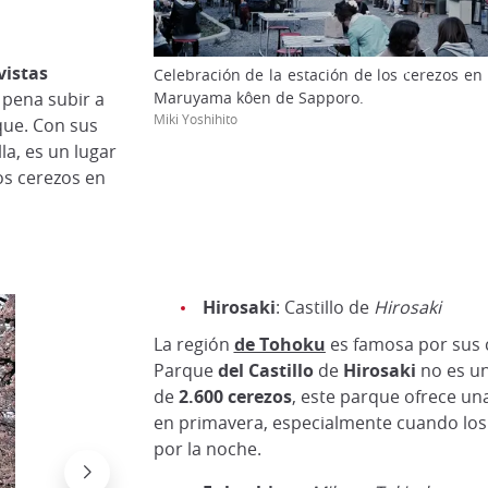
vistas
Celebración de la estación de los cerezos en 
Maruyama kôen de Sapporo.
 pena subir a
Miki Yoshihito
que. Con sus
a, es un lugar
os cerezos en
Hirosaki
: Castillo de
Hirosaki
La región
de Tohoku
es famosa por sus ce
Parque
del Castillo
de
Hirosaki
no es un
de
2.600 cerezos
, este parque ofrece un
en primavera, especialmente cuando los
por la noche.