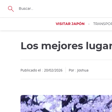
Facebook
Twitter
Instagram
Pinterest
Youtube
Tamaño
VISITAR JAPÓN
TRANSPO
Los mejores lugar
Publicado el : 20/02/2026
Por : Joshua