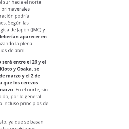
 sur hacia el norte
s primaverales
oración podría
es. Según las
gica de Japón (JMC) y
 deberían aparecer en
nzando la plena
ios de abril.
será entre el 26 y el
Kioto y Osaka, se
de marzo y el 2 de
a que los cerezos
 marzo.
En el norte, sin
ido, por lo general
o incluso principios de
sto, ya que se basan
n las previsiones