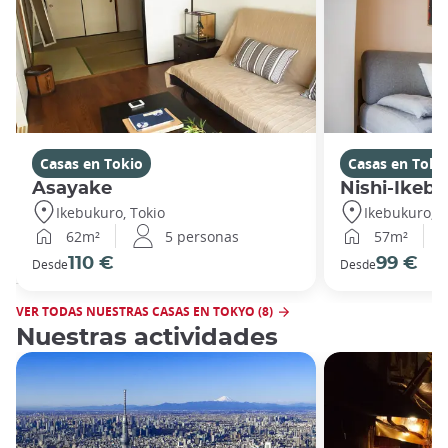
Casas en Tokio
Casas en Toki
Asayake
Nishi-Ikeb
Ikebukuro, Tokio
Ikebukuro, T
62m²
5 personas
57m²
110 €
99 €
Desde
Desde
VER TODAS NUESTRAS CASAS EN TOKYO (8)
Nuestras actividades