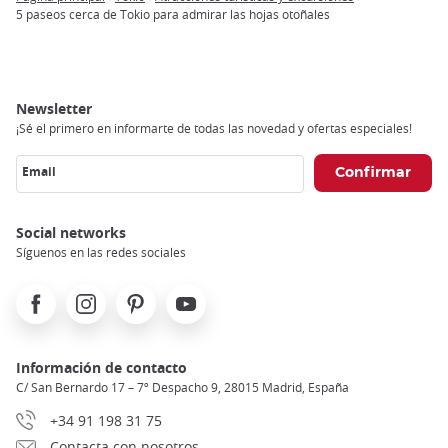
Breadcrumb
5 paseos cerca de Tokio para admirar las hojas otoñales
Newsletter
¡Sé el primero en informarte de todas las novedad y ofertas especiales!
Email
Social networks
Síguenos en las redes sociales
Facebook
Instagram
Pinterest
Youtube
Información de contacto
C/ San Bernardo 17 – 7º Despacho 9, 28015 Madrid, España
+34 91 198 31 75
Contacta con nosotros