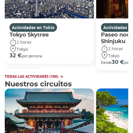
Actividades en Tokio
Actividades e
Tokyo Skytree
Paseo noct
Shinjuku
2 horas
2 horas
Tokyo
Tokyo
32 €
por persona
30 €
Desde
por 
TODAS LAS ACTIVIDADES (180)
Nuestros circuitos