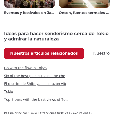
Eventos y festivales en Japón
Onsen, fuentes termales y baños públicos
Ideas para hacer senderismo cerca de Tokio
y admirar la naturaleza
Nuestros artículos relacionados
Nuestros
Go with the flow in Tokyo
Six of the best places to see the cherry blossoms in Tokyo
El distrito de Shibuya: el corazón vibrante y de moda de Tokio
Tokio
Top 5 bars with the best views of Tokyo
Página principal
Tokio
Atracciones turísticas y excursiones