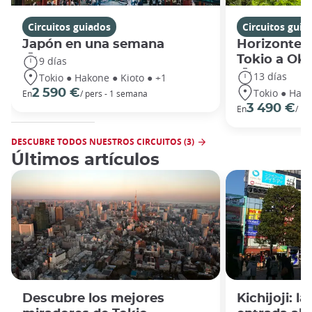
Circuitos guiados
Circuitos guia
Japón en una semana
Horizontes
Tokio a Ok
9 días
13 días
Tokio ● Hakone ● Kioto ● +1
Tokio ● Hako
2 590 €
En
/ pers - 1 semana
3 490 €
En
/ pe
DESCUBRE TODOS NUESTROS CIRCUITOS (3)
Últimos artículos
Descubre los mejores
Kichijoji: l