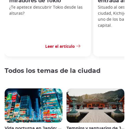
miradores de Tokio
entrada al 
¿Te apetece descubrir Tokio desde las
Situado al oeste
alturas?
ciudad, Kichijō
uno de los barr
capital.
Leer el artículo
Todos los temas de la ciudad
Vida nocturna en Japón: salir, ver y beber
Templos y santuarios de Japón