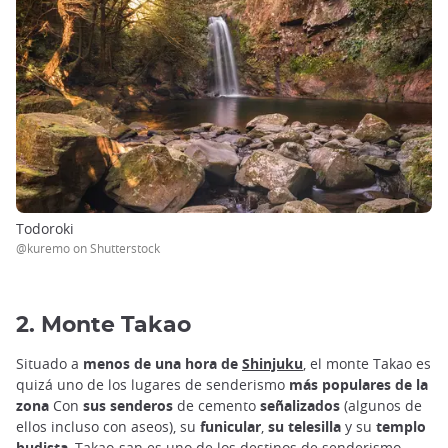
Todoroki
@kuremo on Shutterstock
2. Monte Takao
Situado a
menos de una hora de
Shinjuku
,
el monte Takao es
quizá uno de los lugares de senderismo
más populares de la
zona
Con
sus senderos
de cemento
señalizados
(algunos de
ellos incluso con aseos), su
funicular
,
su telesilla
y su
templo
budista
, Takao-san es uno de los destinos de senderismo