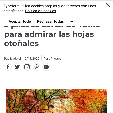
Facebook
Twitter
Instagram
Pinterest
Youtube
Tamaño
0
MENU
5 paseos cerca de Tokio
para admirar las hojas
otoñales
Publicado el : 12/11/2025
Por : Phoebe