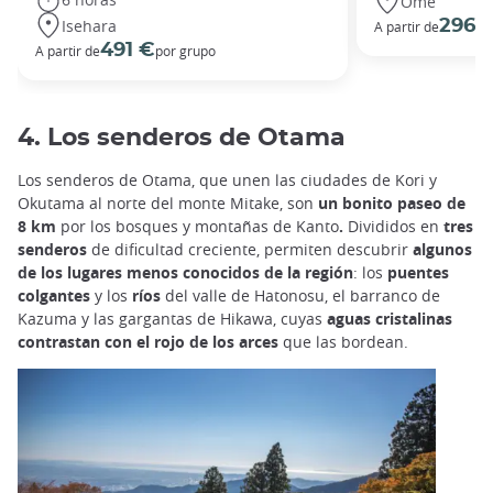
Ome
Isehara
296 
A partir de
491 €
A partir de
por grupo
4. Los senderos de Otama
Los senderos de Otama, que unen las ciudades de Kori y
Okutama al norte del monte Mitake, son
un bonito paseo de
8 km
por los bosques y montañas de Kanto
.
Divididos en
tres
senderos
de dificultad creciente, permiten descubrir
algunos
de los lugares menos conocidos de la región
: los
puentes
colgantes
y los
ríos
del valle de Hatonosu, el barranco de
Kazuma y las gargantas de Hikawa, cuyas
aguas cristalinas
contrastan con el rojo de los arces
que las bordean.