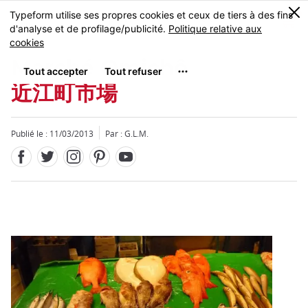
Facebook
Twitter
Instagram
Pinterest
Youtube
Skip
0
MENU
to
main
content
Marché Omichô
近江町市場
Publié le : 11/03/2013
Par : G.L.M.
Fermer