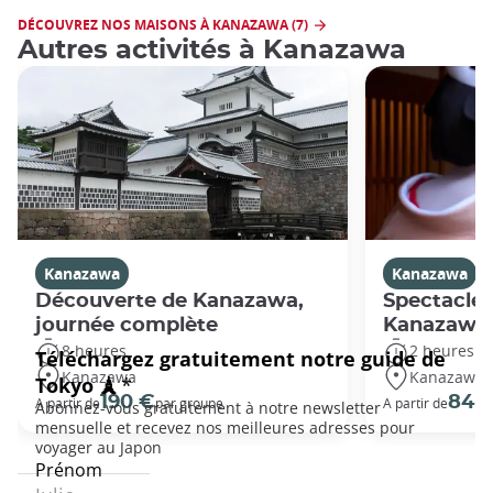
DÉCOUVREZ NOS MAISONS À KANAZAWA (7)
Autres activités à Kanazawa
Kanazawa
Kanazawa
Découverte de Kanazawa,
Spectacle 
journée complète
Kanazawa
8 heures
2 heures
Kanazawa
Kanazawa
190 €
84 
A partir de
par groupe
A partir de