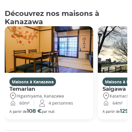
Découvrez nos maisons à
Kanazawa
Maisons à Kanazawa
Maisons à K
Temarian
Saigawa
Higashiyama, Kanazawa
Katamachi
60m²
4 personnes
64m²
108 €
129 
A partir de
par nuit
A partir de