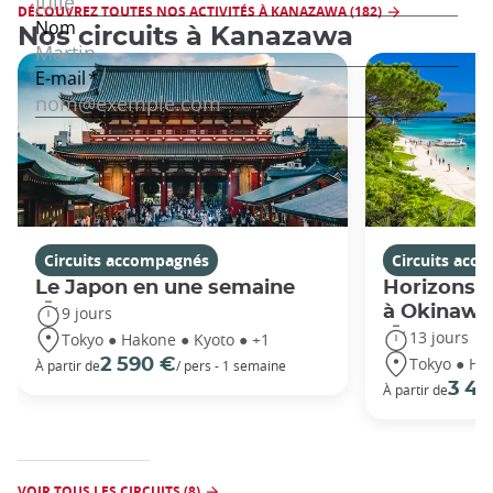
DÉCOUVREZ TOUTES NOS ACTIVITÉS À KANAZAWA (182)
Nos circuits à Kanazawa
Circuits accompagnés
Circuits acc
Le Japon en une semaine
Horizons j
à Okinawa
9 jours
13 jours
Tokyo ● Hakone ● Kyoto ● +1
Tokyo ● Ha
2 590 €
À partir de
/ pers - 1 semaine
3 49
À partir de
VOIR TOUS LES CIRCUITS (8)