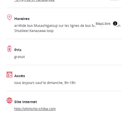
Horaires
MapLibre
arrêtde bus Musashigatsuji sur les lignes de bus Machi, Kenrokuen
Shuttleet Kanazawa loop
Prix
gratuit
Accès
tous lesjours sauf le dimanche, 9h-18h
Site Internet
http://ohmicho-ichiba.com