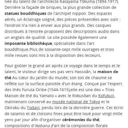
née du talent de l'architecte Katayama Tôkuma (1894-1917).
Derrière la façade de briques, la plus grande collection de
statues bouddhiques
de l'archipel nippon. Des espaces
aérés, un éclairage soigné, des pièces présentées avec soin :
l'endroit n'a rien à envier aux plus grands. Des casques
distribués à l'entrée proposent des descriptions audio dans
un anglais de qualité. Le site possède également une
imposante bibliothèque
, spécialisée dans l'art
bouddhique.Plus de soixante-sept mille ouvrages et trois
mille revues sont mis à la disposition des lecteurs.
Pour goûter le grand air après ce voyage dans le temps et le
talent, le visiteur dirige ses pas vers Hassoân, la
maison de
thé
.Au cœur du jardin du musée, son toit de chaume se
reflète sur la surface paisible d'un étang. Conçue par l'expert
des thés Furuta Oribe (1544-1615),elle est une des « Trois
Maison de thé du Yamato » avec le Rokusôan du
Kofukuji
,
maintenant conservé au
musée national de Tokyo
et le
Okiroku du
Todaiji
, perdu lors de la dernière guerre. Cet écrin
de tatamis et de cloisons fines peut être loué pour vingt mille
yens par jour afin d'organiser
cérémonies du thé
,
compositions d'
ikebana (
l'art de la composition florale