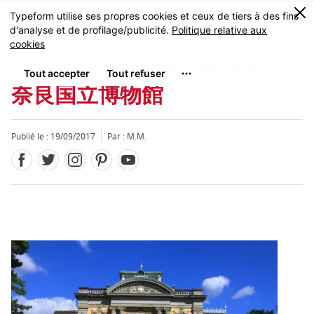
Facebook
Twitter
Instagram
Pinterest
Youtube
Skip
0
MENU
to
main
content
Musée national de Nara
奈良国立博物館
Publié le : 19/09/2017
Par : M.M.
Fermer