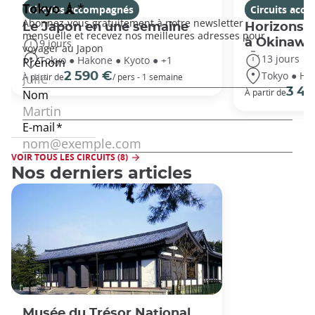
Circuits accompagnés
Circuits acc
Le Japon en une semaine
Horizons j
à Okinawa
9 jours
13 jours
Tokyo ● Hakone ● Kyoto ● +1
Tokyo ● Ha
2 590 €
À partir de
/ pers - 1 semaine
3 49
À partir de
VOIR TOUS LES CIRCUITS (8)
Nos derniers articles
Musée du Trésor National