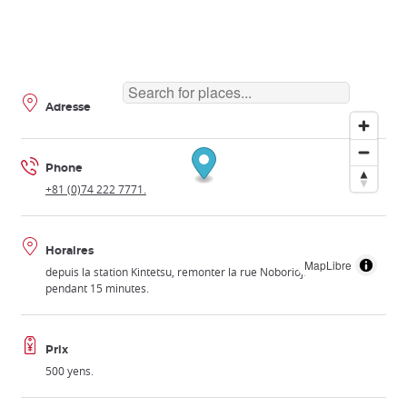
Adresse
Phone
+81 (0)74 222 7771.
Horaires
MapLibre
depuis la station Kintetsu, remonter la rue Noborioji vers l'est
pendant 15 minutes.
Prix
500 yens.