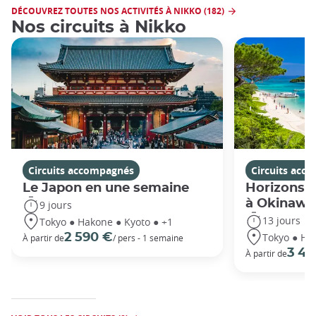
DÉCOUVREZ TOUTES NOS ACTIVITÉS À NIKKO (182)
Nos circuits à Nikko
Circuits accompagnés
Circuits acc
Le Japon en une semaine
Horizons j
à Okinawa
9 jours
13 jours
Tokyo ● Hakone ● Kyoto ● +1
Tokyo ● Ha
2 590 €
À partir de
/ pers - 1 semaine
3 49
À partir de