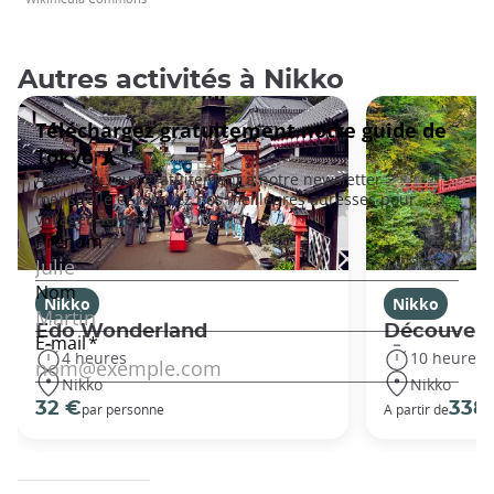
Autres activités à Nikko
Nikko
Nikko
Edo Wonderland
Découvert
4 heures
10 heures
Nikko
Nikko
32 €
338
par personne
A partir de