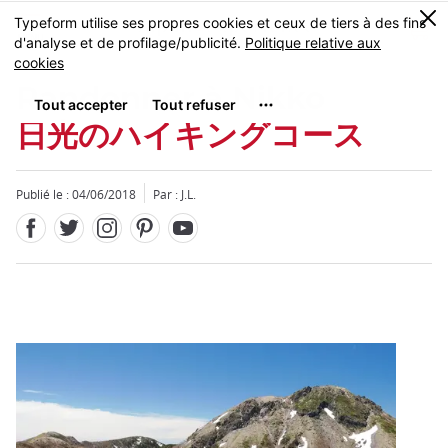
Facebook
Twitter
Instagram
Pinterest
Youtube
Skip
0
MENU
to
main
content
Randonner à Nikko
日光のハイキングコース
Publié le : 04/06/2018
Par : J.L.
Fermer