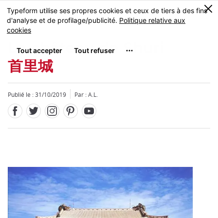
Facebook
Twitter
Instagram
Pinterest
Youtube
Skip
0
MENU
to
main
content
Le château de Shuri
首里城
Publié le : 31/10/2019
Par : A.L.
Fermer