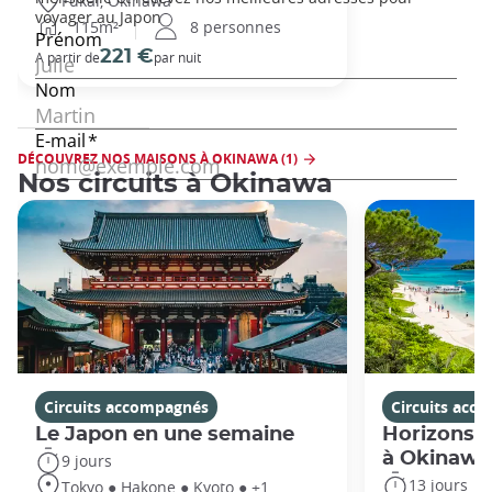
Fukai, Okinawa
115m²
8 personnes
221 €
A partir de
par nuit
DÉCOUVREZ NOS MAISONS À OKINAWA (1)
Nos circuits à Okinawa
Circuits accompagnés
Circuits acc
Le Japon en une semaine
Horizons j
à Okinawa
9 jours
13 jours
Tokyo ● Hakone ● Kyoto ● +1