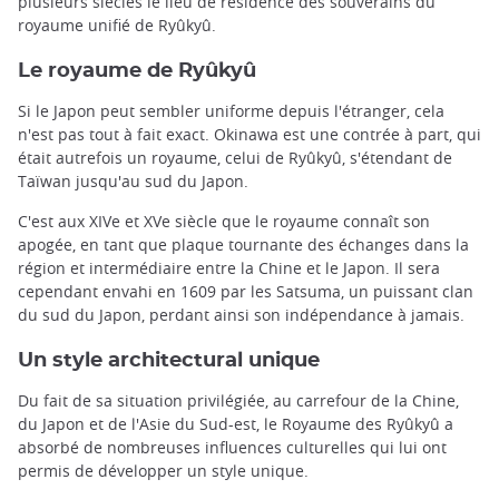
plusieurs siècles le lieu de résidence des souverains du
royaume unifié de Ryûkyû.
Le royaume de Ryûkyû
Si le Japon peut sembler uniforme depuis l'étranger, cela
n'est pas tout à fait exact. Okinawa est une contrée à part, qui
était autrefois un royaume, celui de Ryûkyû, s'étendant de
Taïwan jusqu'au sud du Japon.
C'est aux XIVe et XVe siècle que le royaume connaît son
apogée, en tant que plaque tournante des échanges dans la
région et intermédiaire entre la Chine et le Japon. Il sera
cependant envahi en 1609 par les Satsuma, un puissant clan
du sud du Japon, perdant ainsi son indépendance à jamais.
Un style architectural unique
Du fait de sa situation privilégiée, au carrefour de la Chine,
du Japon et de l'Asie du Sud-est, le Royaume des Ryûkyû a
absorbé de nombreuses influences culturelles qui lui ont
permis de développer un style unique.