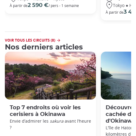
Tokyo ● Ha
2 590 €
À partir de
/ pers - 1 semaine
3 49
À partir de
VOIR TOUS LES CIRCUITS (8)
Nos derniers articles
Top 7 endroits où voir les
Découvrez 
cerisiers à Okinawa
cachée des
Envie d’admirer les
sakura
avant l’heure
d'Okinawa
?
L'île de Hatoma
kilomètres de la