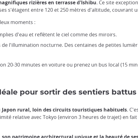
agnifiques rizières en terrasse d'Ishibu
. Ce site exceptio
es s'étagent entre 120 et 250 mètres d'altitude, couvrant un
 deux moments :
emplies d'eau et reflètent le ciel comme des miroirs.
s de l'illumination nocturne. Des centaines de petites lumièr
on 20-30 minutes en voiture ou prenez un bus local (15 min
éale pour sortir des sentiers battus
apon rural, loin des circuits touristiques habituels
. C'
imité relative avec Tokyo (environ 3 heures de trajet) en fai
 son patrimoine architectural unique et la beauté de se