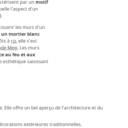
ctérisent par un
motif
pelle l'aspect d'un
.
couvrir les murs d'un
r un mortier blanc
La maison Nakase
pôts à
riz
, elle s'est
Travel marker
ode Meiji
. Les murs
ce au feu et aux
e esthétique saisissant
Elle offre un bel aperçu de l'architecture et du
écorations extérieures traditionnelles.