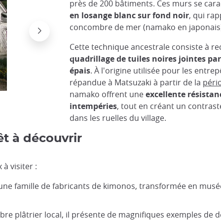
près de 200 bâtiments. Ces murs se cara
en losange blanc sur fond noir
, qui rap
concombre de mer (namako en japonais)
Cette technique ancestrale consiste à re
quadrillage de tuiles noires jointes pa
épais
. À l'origine utilisée pour les entre
répandue à Matsuzaki à partir de la
péri
namako offrent une
excellente résistan
Un mur nakamo typique
intempéries
, tout en créant un contrast
Very japanese
dans les ruelles du village.
êt à découvrir
à visiter :
e famille de fabricants de kimonos, transformée en musée. 
èbre plâtrier local, il présente de magnifiques exemples de d