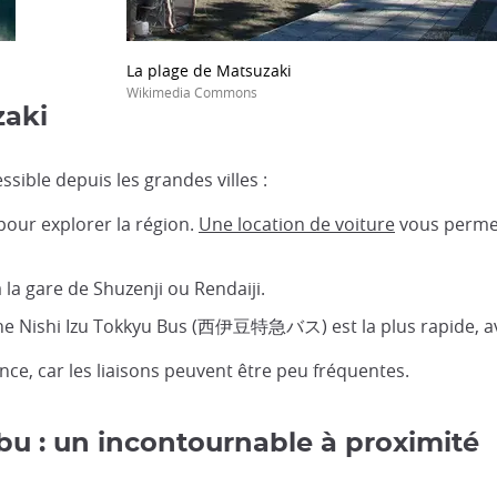
La plage de Matsuzaki
Wikimedia Commons
zaki
sible depuis les grandes villes :
 pour explorer la région.
Une location de voiture
vous permet
 la gare de Shuzenji ou Rendaiji.
igne Nishi Izu Tokkyu Bus (西伊豆特急バス) est la plus rapide, av
ance, car les liaisons peuvent être peu fréquentes.
hibu : un incontournable à proximité