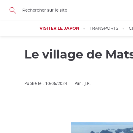
Facebook
Twitter
Instagram
Pinterest
Youtube
Skip
to
main
content
VISITER LE JAPON
TRANSPORTS
C
Le village de Mat
Fermer
Publié le : 10/06/2024
Par : J.R.