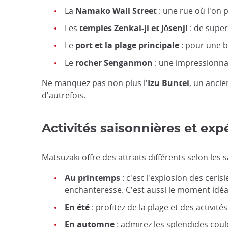
La
Namako Wall Street
: une rue où l'on 
Les
temples Zenkai-ji et Jōsenji
: de super
Le
port et la plage principale
: pour une b
Le
rocher Senganmon
: une impressionna
Ne manquez pas non plus l'
Izu Buntei
, un anci
d'autrefois.
Activités saisonnières et exp
Matsuzaki offre des attraits différents selon les s
Au printemps
: c'est l'explosion des ceri
enchanteresse. C'est aussi le moment idéal
En été
: profitez de la plage et des activi
En automne
: admirez les splendides coul