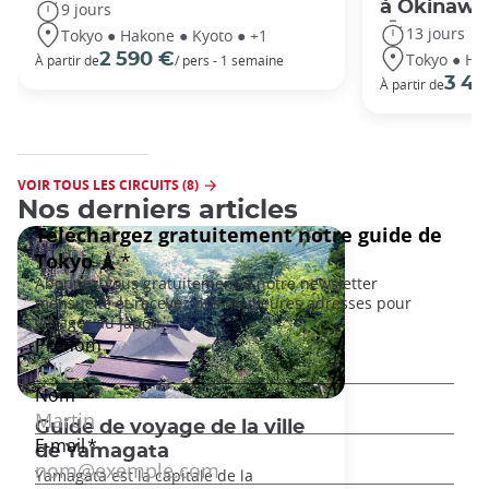
à Okinawa
9 jours
13 jours
Tokyo ● Hakone ● Kyoto ● +1
Tokyo ● Ha
2 590 €
À partir de
/ pers - 1 semaine
3 49
À partir de
VOIR TOUS LES CIRCUITS (8)
Nos derniers articles
Guide de voyage de la ville
de Yamagata
Yamagata est la capitale de la