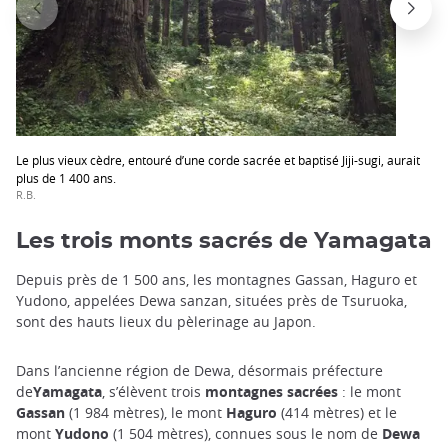
Le plus vieux cèdre, entouré d’une corde sacrée et baptisé Jiji-sugi, aurait
plus de 1 400 ans.
R.B.
Les trois monts sacrés de Yamagata
Depuis près de 1 500 ans, les montagnes Gassan, Haguro et
Yudono, appelées Dewa sanzan, situées près de Tsuruoka,
sont des hauts lieux du pèlerinage au Japon.
Dans l’ancienne région de Dewa, désormais préfecture
de
Yamagata
, s’élèvent trois
montagnes sacrées
: le mont
Gassan
(1 984 mètres), le mont
Haguro
(414 mètres) et le
mont
Yudono
(1 504 mètres), connues sous le nom de
Dewa