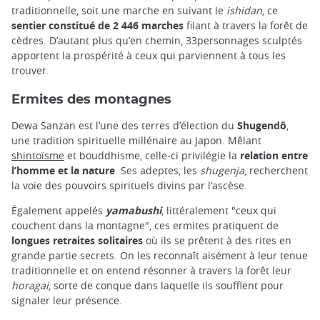
traditionnelle, soit une marche en suivant le
ishidan
, ce
sentier constitué de 2 446 marches
filant à travers la forêt de
cèdres. D’autant plus qu’en chemin, 33personnages sculptés
apportent la prospérité à ceux qui parviennent à tous les
trouver.
Ermites des montagnes
Dewa Sanzan est l’une des terres d’élection du
Shugendô
,
une tradition spirituelle millénaire au Japon. Mêlant
shintoïsme
et bouddhisme, celle-ci privilégie la
relation entre
l’homme et la nature
. Ses adeptes, les
shugenja
, recherchent
la voie des pouvoirs spirituels divins par l’ascèse.
Également appelés
yamabushi
, littéralement "ceux qui
couchent dans la montagne", ces ermites pratiquent de
longues retraites solitaires
où ils se prêtent à des rites en
grande partie secrets. On les reconnaît aisément à leur tenue
traditionnelle et on entend résonner à travers la forêt leur
horagai
, sorte de conque dans laquelle ils soufflent pour
signaler leur présence.