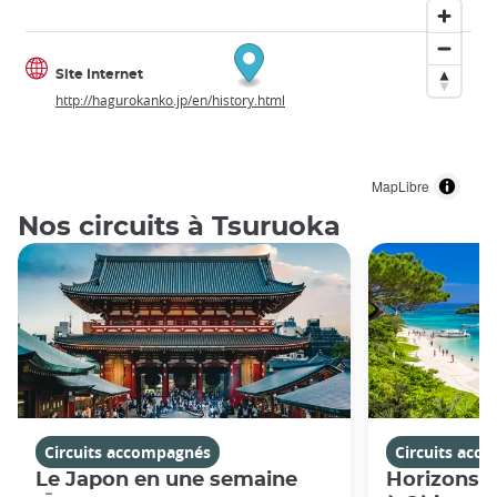
Site Internet
http://hagurokanko.jp/en/history.html
MapLibre
Nos circuits à Tsuruoka
Circuits accompagnés
Circuits acc
Le Japon en une semaine
Horizons j