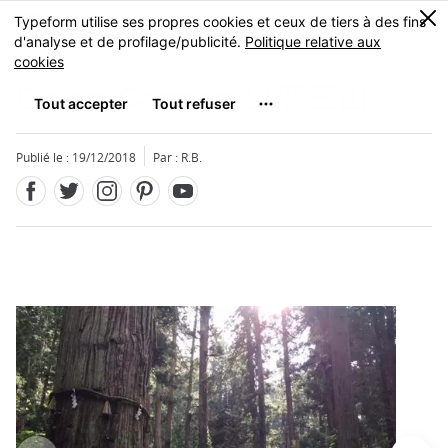
Facebook
Twitter
Instagram
Pinterest
Youtube
Skip
0
MENU
to
main
content
Dewa Sanzan
出羽三山
Publié le : 19/12/2018
Par : R.B.
Fermer