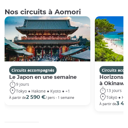
Nos circuits à Aomori
Circuits accompagnés
Circuits acc
Le Japon en une semaine
Horizons j
à Okinawa
9 jours
13 jours
Tokyo ● Hakone ● Kyoto ● +1
Tokyo ● Ha
2 590 €
À partir de
/ pers - 1 semaine
3 49
À partir de