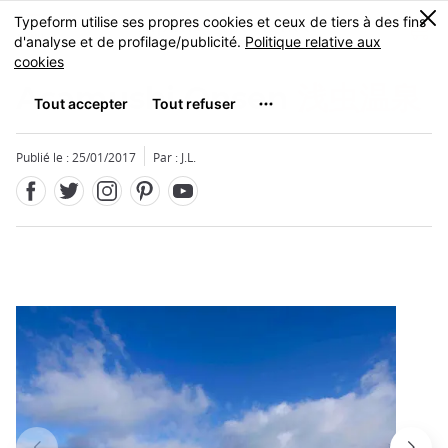
Facebook
Twitter
Instagram
Pinterest
Youtube
Skip
0
MENU
to
main
content
Asamushi Onsen
浅虫温泉
Publié le : 25/01/2017
Par : J.L.
Fermer