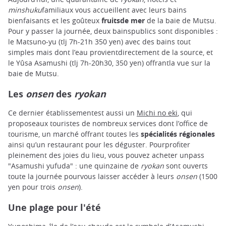
minshuku
familiaux vous accueillent avec leurs bains
bienfaisants et les goûteux
fruitsde mer
de la baie de Mutsu.
Pour y passer la journée, deux bainspublics sont disponibles :
le Matsuno-yu (tlj 7h-21h 350 yen) avec des bains tout
simples mais dont l’eau provientdirectement de la source, et
le Yûsa Asamushi (tlj 7h-20h30, 350 yen) offrantla vue sur la
baie de Mutsu.
Les
onsen
des
ryokan
Ce dernier établissementest aussi un
Michi no eki
, qui
proposeaux touristes de nombreux services dont l’office de
tourisme, un marché offrant toutes les
spécialités régionales
ainsi qu’un restaurant pour les déguster. Pourprofiter
pleinement des joies du lieu, vous pouvez acheter unpass
"Asamushi yufuda" : une quinzaine de
ryokan
sont ouverts
toute la journée pourvous laisser accéder à leurs
onsen
(1500
yen pour trois
onsen
).
Une plage pour l'été