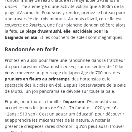
Yunoshima, île de l’eau chaude est le symbole d’Asamushi
onsen
. L'île a émergé d'une activité volcanique à 800m de la
plage d’Asamushi. Pour vous y rendre, prenez le bateau pour
une traversée de trois minutes. Au mois d’avril, cette île est
couverte de
katakuri
, une fleur blanche dont on célèbre alors
la fête.
La plage d’Asamushi, elle, est idéale pour la
baignade en été
. Et les couchers de soleil sont magnifiques.
Randonnée en forêt
Profitez-en aussi pour faire une randonnée dans la fraîcheur
du parc forestier d’Asamushi
onsen
, sur un sentier de 10 km.
Vous trouverez un pin rouge du Japon âgé de 700 ans, des
pruniers en fleurs au printemps
, des hortensias et le
spectacle des lucioles en été. Depuis l’observatoire de la baie
de Mutsu, un joli panorama se dévoile sur toute la baie.
Et puis, pour toute la famille, l’
aquarium
d’Asamushi vous
accueille tous les jours de 9h à 17h (adulte : 1020 yen ; 6-
12ans : 510 yen). C’est un aquarium éducatif pour découvrir
et apprendre les mécanismes de la nature. A noter la
présence d'espèces rares d’Aomori, qu'on peut aussi trouver