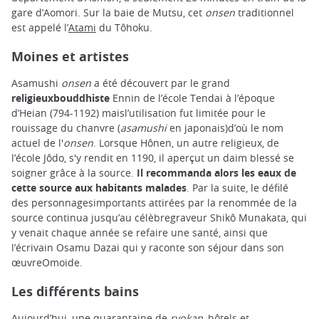
gare d’Aomori. Sur la baie de Mutsu, cet
onsen
traditionnel
est appelé l’
Atami
du Tôhoku.
Moines et artistes
Asamushi
onsen
a été découvert par le grand
religieuxbouddhiste
Ennin de l’école Tendai à l’époque
d’Heian (794-1192) maisl’utilisation fut limitée pour le
rouissage du chanvre (
asamushi
en japonais)d’où le nom
actuel de l'
onsen
. Lorsque Hônen, un autre religieux, de
l’école Jôdo, s'y rendit en 1190, il aperçut un daim blessé se
soigner grâce à la source.
Il recommanda alors les eaux de
cette source aux habitants malades
. Par la suite, le défilé
des personnagesimportants attirées par la renommée de la
source continua jusqu’au célèbregraveur Shikô Munakata, qui
y venait chaque année se refaire une santé, ainsi que
l’écrivain Osamu Dazai qui y raconte son séjour dans son
œuvreOmoide.
Les différents bains
Aujourd’hui, une quarantaine de
ryokan
, hôtels et