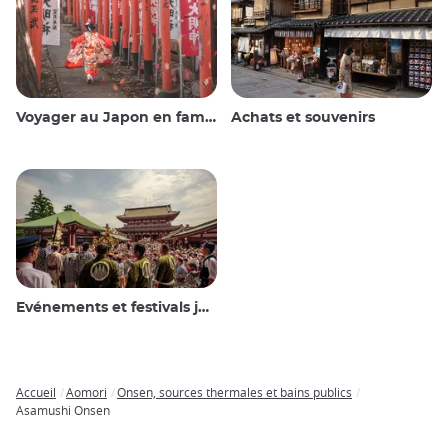
Voyager au Japon en famille
Achats et souvenirs
Evénements et festivals japonais
Accueil
Aomori
Onsen, sources thermales et bains publics
Breadcrumb
Asamushi Onsen