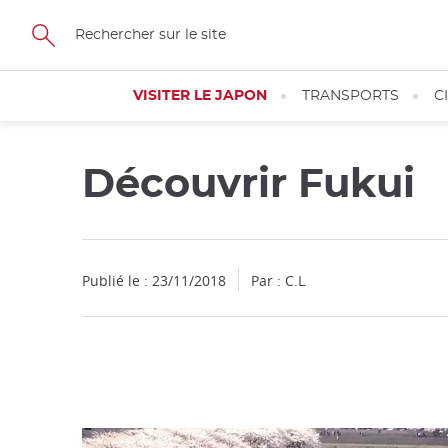
Facebook
Twitter
Instagram
Pinterest
Youtube
Skip
to
main
content
VISITER LE JAPON
TRANSPORTS
C
Découvrir Fukui
Fermer
Fermer
Publié le : 23/11/2018
Par : C.L