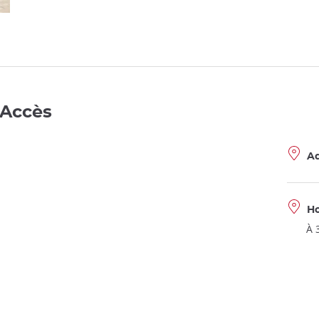
 Accès
Ad
Ho
À 