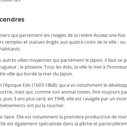
 cendres
siers qui parsèment les rivages de la rivière Asuwa une fois 
rs temples et statues érigés aux quatre coins de la ville ; ou
 habitants.
autres villes moyennes qui parsèment le Japon, il faut se p
ueux : le phoenix. Tous les étés, la ville le met à l’honneu
tte ville qui borde la mer du Japon.
nt l’époque Edo (1603-1868), qui a vu notamment le développ
urtrie, mais qui, comme son animal totem, finit toujours par 
puis 3 ans plus tard, en 1948, elle est ravagée par un ince
els événements ont pu la toucher.
avoir-faire. Elle est notamment la première productrice de mo
e est également spécialisée dans la pêche et particulièreme