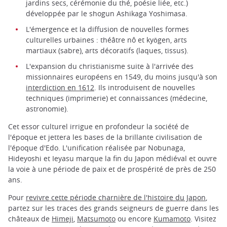
jardins secs, cérémonie du thé, poésie liée, etc.)
développée par le shogun Ashikaga Yoshimasa.
L'émergence et la diffusion de nouvelles formes
culturelles urbaines : théâtre nô et kyōgen, arts
martiaux (sabre), arts décoratifs (laques, tissus).
L'expansion du christianisme suite à l'arrivée des
missionnaires européens en 1549, du moins jusqu'à son
interdiction en 1612
. Ils introduisent de nouvelles
techniques (imprimerie) et connaissances (médecine,
astronomie).
Cet essor culturel irrigue en profondeur la société de
l'époque et jettera les bases de la brillante civilisation de
l'époque d'Edo. L'unification réalisée par Nobunaga,
Hideyoshi et Ieyasu marque la fin du Japon médiéval et ouvre
la voie à une période de paix et de prospérité de près de 250
ans.
Pour
revivre cette période charnière de l'histoire du Japon
,
partez sur les traces des grands seigneurs de guerre dans les
châteaux de
Himeji
,
Matsumoto
ou encore
Kumamoto
. Visitez