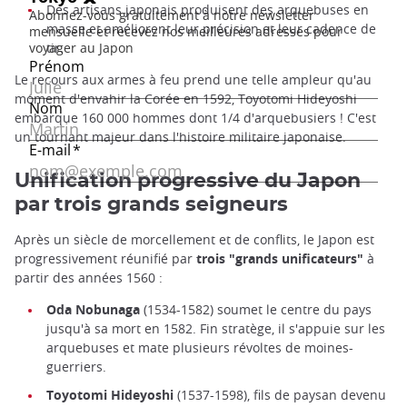
Des artisans japonais produisent des arquebuses en
masse et améliorent leur précision et leur cadence de
tir.
Le recours aux armes à feu prend une telle ampleur qu'au
moment d'envahir la Corée en 1592, Toyotomi Hideyoshi
embarque 160 000 hommes dont 1/4 d'arquebusiers ! C'est
un tournant majeur dans l'histoire militaire japonaise.
Unification progressive du Japon
par trois grands seigneurs
Après un siècle de morcellement et de conflits, le Japon est
progressivement réunifié par
trois "grands unificateurs"
à
partir des années 1560 :
Oda Nobunaga
(1534-1582) soumet le centre du pays
jusqu'à sa mort en 1582. Fin stratège, il s'appuie sur les
arquebuses et mate plusieurs révoltes de moines-
guerriers.
Toyotomi Hideyoshi
(1537-1598), fils de paysan devenu