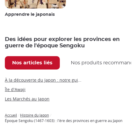
Apprendre le japonais
Des idées pour explorer les provinces en
guerre de l'époque Sengoku
Nos articles liés
Nos produits recommand
À la découverte du Japon : notre guide du Japon par thèmes
Île d'Awaji
Les Marchés au Japon
Accueil
Histoire du Japon
Breadcrumb
Époque Sengoku (1467-1603) : l'ère des provinces en guerre au Japon