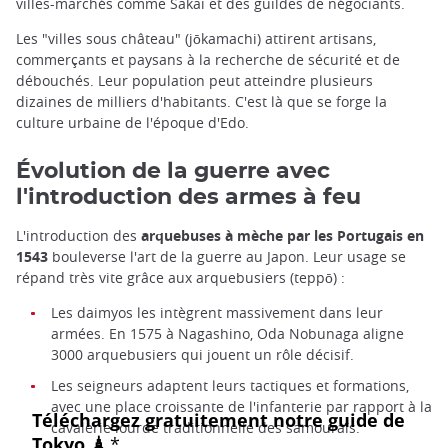
villes-marchés comme Sakai et des guildes de négociants.
Les "villes sous château" (jōkamachi) attirent artisans,
commerçants et paysans à la recherche de sécurité et de
débouchés. Leur population peut atteindre plusieurs
dizaines de milliers d'habitants. C'est là que se forge la
culture urbaine de l'époque d'Edo.
Évolution de la guerre avec
l'introduction des armes à feu
L'introduction des
arquebuses à mèche par les Portugais en
1543
bouleverse l'art de la guerre au Japon. Leur usage se
répand très vite grâce aux arquebusiers (teppō) :
Les daimyos les intègrent massivement dans leur
armées. En 1575 à Nagashino, Oda Nobunaga aligne
3000 arquebusiers qui jouent un rôle décisif.
Les seigneurs adaptent leurs tactiques et formations,
avec une place croissante de l'infanterie par rapport à la
cavalerie lourde traditionnelle des samouraïs.