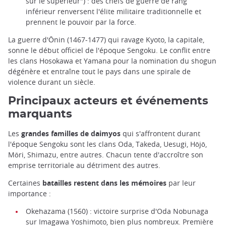
sur le supérieur") : des chefs de guerre de rang
inférieur renversent l'élite militaire traditionnelle et
prennent le pouvoir par la force.
La guerre d'Ōnin (1467-1477) qui ravage Kyoto, la capitale,
sonne le début officiel de l'époque Sengoku. Le conflit entre
les clans Hosokawa et Yamana pour la nomination du shogun
dégénère et entraîne tout le pays dans une spirale de
violence durant un siècle.
Principaux acteurs et événements
marquants
Les
grandes familles de daimyos
qui s'affrontent durant
l'époque Sengoku sont les clans Oda, Takeda, Uesugi, Hōjō,
Mōri, Shimazu, entre autres. Chacun tente d'accroître son
emprise territoriale au détriment des autres.
Certaines
batailles restent dans les mémoires
par leur
importance :
Okehazama (1560) : victoire surprise d'Oda Nobunaga
sur Imagawa Yoshimoto, bien plus nombreux. Première