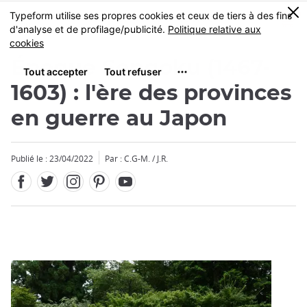
Facebook
Twitter
Instagram
Pinterest
Youtube
Skip
0
MENU
to
main
content
Époque Sengoku (1467-
1603) : l'ère des provinces
en guerre au Japon
Fermer
Fermer
Publié le : 23/04/2022
Par : C.G-M. / J.R.