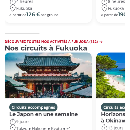
4 heures
8 heures
Fukuoka
Fukuoka
126 €
190 
A partir de
par groupe
A partir de
DÉCOUVREZ TOUTES NOS ACTIVITÉS À FUKUOKA (182)
Nos circuits à Fukuoka
Circuits accompagnés
Circuits acc
Le Japon en une semaine
Horizons j
à Okinawa
9 jours
13 jours
Tokyo ● Hakone ● Kyoto ● +1