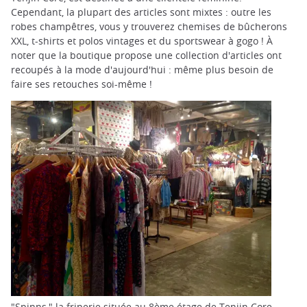
Cependant, la plupart des articles sont mixtes : outre les
robes champêtres, vous y trouverez chemises de bûcherons
XXL, t-shirts et polos vintages et du sportswear à gogo ! À
noter que la boutique propose une collection d'articles ont
recoupés à la mode d'aujourd'hui : même plus besoin de
faire ses retouches soi-même !
"Spinns," la friperie située au 8ème étage de Tenjin Core