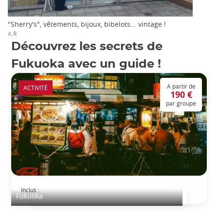
"Sherry's", vêtements, bijoux, bibelots... vintage !
A.R
Découvrez les secrets de
Fukuoka avec un guide !
A partir de
ACTIVITÉ
190 €
par groupe
Découverte de Fukuoka, journée complète
Inclus :
Fukuoka