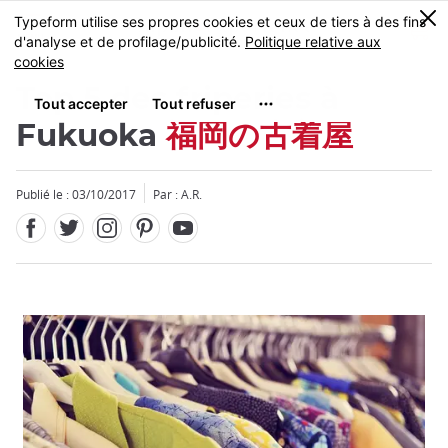
Facebook
Twitter
Instagram
Pinterest
Youtube
Skip
0
MENU
to
main
content
Top 5 des friperies à
Fukuoka
福岡の古着屋
Publié le : 03/10/2017
Par : A.R.
Fermer