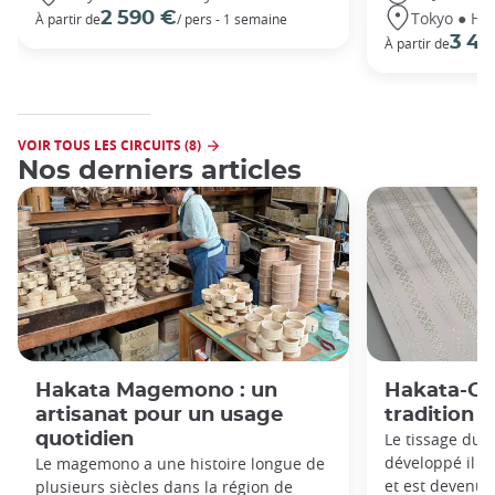
Tokyo ● Ha
2 590 €
À partir de
/ pers - 1 semaine
3 49
À partir de
VOIR TOUS LES CIRCUITS (8)
Nos derniers articles
Hakata Magemono : un
Hakata-Ori
artisanat pour un usage
tradition e
quotidien
Le tissage du 
développé il y
Le magemono a une histoire longue de
et est devenu
plusieurs siècles dans la région de