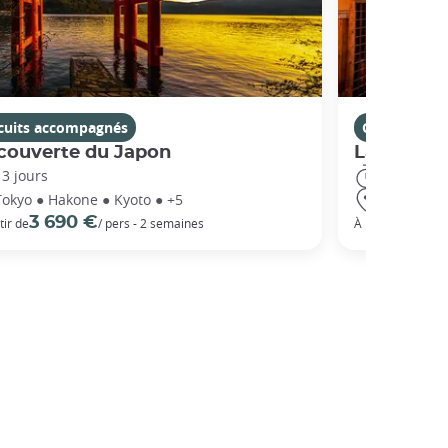
rcuits accompagnés
Circuits ac
couverte du Japon
La Route 
13 jours
14 jours
Tokyo ● Hakone ● Kyoto ● +5
Tokyo ● Ha
3 690 €
5 3
tir de
/ pers - 2 semaines
À partir de