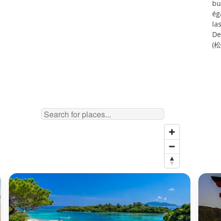
bu
ég
la
De
(松