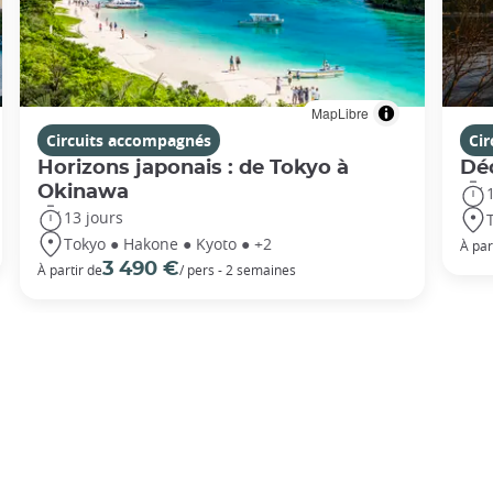
MapLibre
Circuits accompagnés
Ci
Horizons japonais : de Tokyo à
Dé
Okinawa
13 jours
Tokyo ● Hakone ● Kyoto ● +2
À par
3 490 €
À partir de
/ pers - 2 semaines