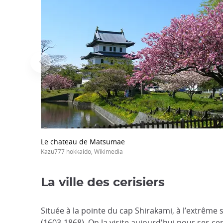
Le chateau de Matsumae
Kazu777 hokkaido, Wikimedia
La ville des cerisiers
Située à la pointe du cap Shirakami, à l’extrême
(1603-1868). On la visite aujourd'hui pour ses cer