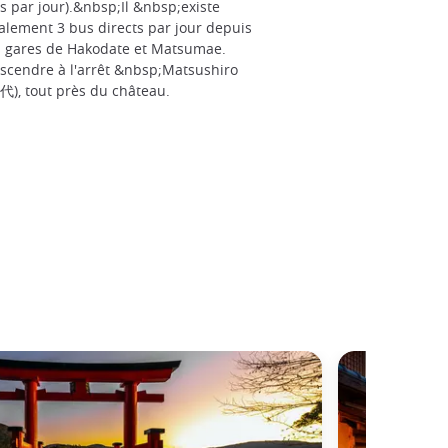
s par jour).&nbsp;Il &nbsp;existe
alement 3 bus directs par jour depuis
s gares de Hakodate et Matsumae.
scendre à l'arrêt &nbsp;Matsushiro
代), tout près du château.