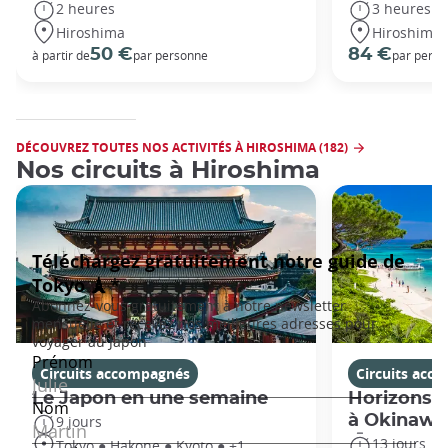
2 heures
3 heures
Hiroshima
Hiroshima
50 €
84 €
à partir de
par personne
par pers
DÉCOUVREZ TOUTES NOS ACTIVITÉS À HIROSHIMA (182)
Nos circuits à Hiroshima
Circuits accompagnés
Circuits acc
Le Japon en une semaine
Horizons j
à Okinawa
9 jours
13 jours
Tokyo ● Hakone ● Kyoto ● +1