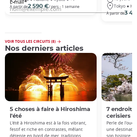
Tokyo ● Ha
2 590 €
À partir de
/ pers - 1 semaine
3 49
À partir de
VOIR TOUS LES CIRCUITS (8)
Nos derniers articles
5 choses à faire à Hiroshima
7 endroits
l'été
cerisiers 
L’été à Hiroshima est à la fois vibrant,
Perle de l’oues
festif et riche en contrastes, mêlant
une destinatio
détente en bord de mer, traditions
son histoire, s