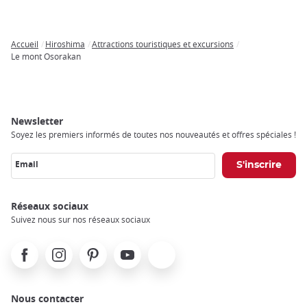
Accueil
Hiroshima
Attractions touristiques et excursions
Breadcrumb
Le mont Osorakan
Newsletter
Soyez les premiers informés de toutes nos nouveautés et offres spéciales !
Email
Réseaux sociaux
Suivez nous sur nos réseaux sociaux
Facebook
Instagram
Pinterest
Youtube
X
Nous contacter