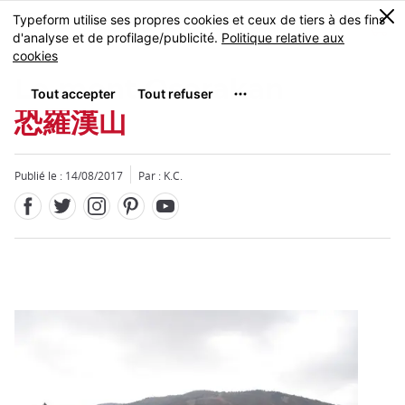
Facebook
Twitter
Instagram
Pinterest
Youtube
Skip
0
MENU
to
main
content
Le mont Osorakan
恐羅漢山
Publié le : 14/08/2017
Par : K.C.
Fermer
Fermer
Add
mask
focusable
element
for
loop
on
focus