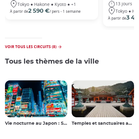
13 jours
Tokyo ● Hakone ● Kyoto ● +1
Tokyo ● Ha
2 590 €
À partir de
/ pers - 1 semaine
3 49
À partir de
VOIR TOUS LES CIRCUITS (8)
Tous les thèmes de la ville
Vie nocturne au Japon : Sortir, voir et boire
Temples et sanctuaires au Japon