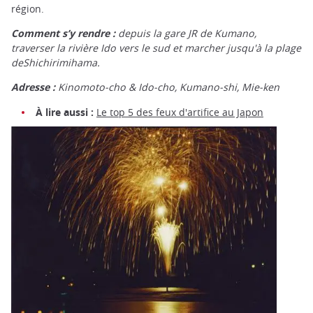
région.
Comment s’y rendre :
depuis la gare JR de Kumano,
traverser la rivière Ido vers le sud et marcher jusqu'à la plage
deShichirimihama.
Adresse :
Kinomoto-cho & Ido-cho, Kumano-shi, Mie-ken
À lire aussi :
Le top 5 des feux d'artifice au Japon