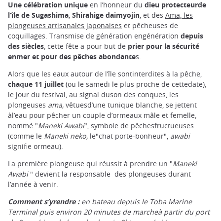
Une célébration unique
en l’honneur du
dieu protecteurde
l’île de Sugashima
,
Shirahige daimyojin
, et des
Ama, les
plongeuses artisanales japonaises
et pêcheuses de
coquillages. Transmise de génération engénération
depuis
des siècles
, cette fête a pour but de
prier pour la sécurité
enmer et pour des pêches abondante
s.
Alors que les eaux autour de l’île sontinterdites à la pêche,
chaque 11 juillet
(ou le samedi le plus proche de cettedate),
le jour du festival, au signal duson des conques, les
plongeuses
ama,
vêtuesd’une tunique blanche, se jettent
àl’eau pour pêcher un couple d’ormeaux mâle et femelle,
nommé "
Maneki Awabi
", symbole de pêchesfructueuses
(comme le
Maneki neko,
le"chat porte-bonheur",
awabi
signifie ormeau).
La première plongeuse qui réussit à prendre un "
Maneki
Awabi
" devient la responsable des plongeuses durant
l’année à venir.
Comment s’yrendre :
en bateau depuis le Toba Marine
Terminal puis environ 20 minutes de marcheà partir du port