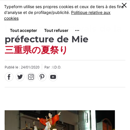
Facebook
Twitter
Instagram
Pinterest
Youtube
Skip
0
MENU
to
main
content
Les grands festivals de la
préfecture de Mie
三重県の夏祭り
Fermer
Publié le : 24/01/2020
Par : I.D.O.