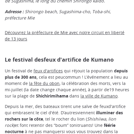
de Sugashima, le long du chemin Shirongo kaido.
Adresse :
Shirongo beach, Sugashima-cho, Toba-shi,
préfecture Mie
Découvrez la préfecture de Mie avec notre circuit en liberté
de 13 jours
Le festival desfeux d'artifice de Kumano
Un festival de
feux d'artifices
qui réjouit la population
depuis
plus de 300 ans,
cela est peucommun ! L’événement a lieu au
moment de
la fête du obon
,
la célébration des morts,
vers la
mi-juillet (la date change chaque année), à partir de19 heures
sur la plage de
Shichirimihama
dans
la ville de Kumano
.
Depuis la mer, des bateaux tirent une salve de feuxd'artifice
qui embrasent le ciel d'été. D’autresviennent
illuminer des
rochers sur la côte
, tel le rocher du lion (
Shishiiwa, lion
rock
)et font retentir des “boum” tonitruants! Une
féérie
nocturne
à ne pas manquersi vous vous trouvez dans la