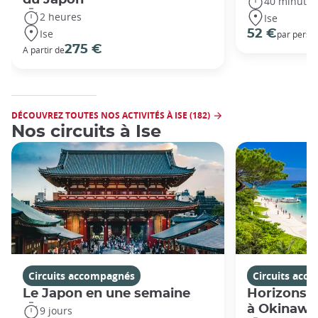
40 minutes
2 heures
Ise
Ise
52 €
par perso
275 €
A partir de
DÉCOUVREZ TOUTES NOS ACTIVITÉS À ISE (182)
Nos circuits à Ise
Circuits accompagnés
Circuits acc
Le Japon en une semaine
Horizons j
à Okinawa
9 jours