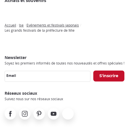
Achats et souvenirs
Accueil
Ise
Evénements et festivals japonais
Breadcrumb
Les grands festivals de la préfecture de Mie
Newsletter
Soyez les premiers informés de toutes nos nouveautés et offres spéciales !
Email
Réseaux sociaux
Suivez nous sur nos réseaux sociaux
Facebook
Instagram
Pinterest
Youtube
X