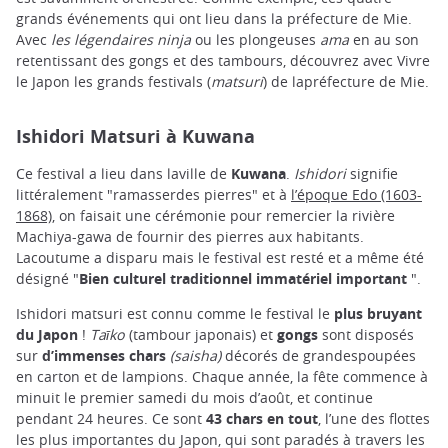
grands événements qui ont lieu dans la préfecture de Mie.
Avec
les légendaires ninja
ou les plongeuses
ama
en au son
retentissant des gongs et des tambours, découvrez avec Vivre
le Japon les grands festivals (
matsuri
) de lapréfecture de Mie.
Ishidori Matsuri à Kuwana
Ce festival a lieu dans laville de
Kuwana
.
Ishidori
signifie
littéralement "ramasserdes pierres" et à
l’époque Edo (1603-
1868)
, on faisait une cérémonie pour remercier la rivière
Machiya-gawa de fournir des pierres aux habitants.
Lacoutume a disparu mais le festival est resté et a même été
désigné "
Bien culturel traditionnel immatériel important
".
Ishidori matsuri est connu comme le festival le
plus bruyant
du Japon
!
Taīko
(tambour japonais) et
gongs
sont disposés
sur
d’immenses chars
(saisha)
décorés de grandespoupées
en carton et de lampions. Chaque année, la fête commence à
minuit le premier samedi du mois d’août, et continue
pendant 24 heures. Ce sont
43 chars en tout
, l’une des flottes
les plus importantes du Japon, qui sont paradés à travers les