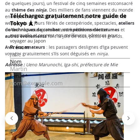
de quelques jours), un festival de cinq semaines estconsacré
au
thème des
ninja
.
Des milliers de fans viennent du monde
entierparticiper à cette grande et unique fête. Durant les
week-ends et jours fériés de cettepériode, spectacles,
ateliers
de techniques de combat
,
compétitions decostumes
et
autres événements
font la joie de tous, petits et grands.
Avis aux amateurs
: les passagers deslignes d’Iga peuvent
voyager gratuitement s’Ils sont déguisés en
ninja.
Adresse :
Ueno Marunochi, Iga-shi, préfecture de Mie