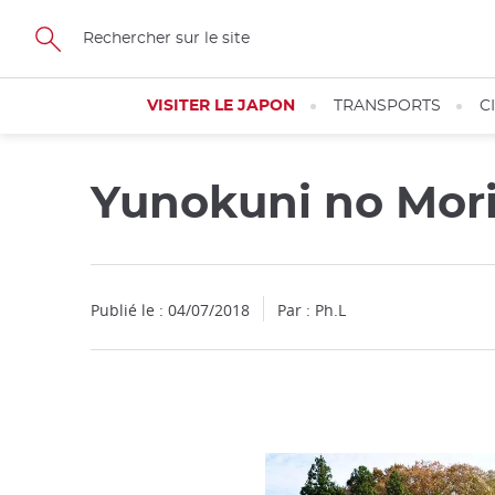
Facebook
Twitter
Instagram
Pinterest
Youtube
Skip
to
main
content
VISITER LE JAPON
TRANSPORTS
C
Yunokuni no Mori,
Fermer
Fermer
Publié le : 04/07/2018
Par : Ph.L