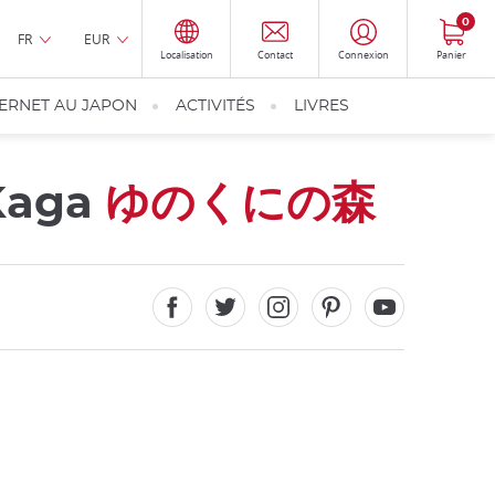
0
FR
EUR
Localisation
Contact
Connexion
Panier
TERNET AU JAPON
ACTIVITÉS
LIVRES
 Kaga
ゆのくにの森