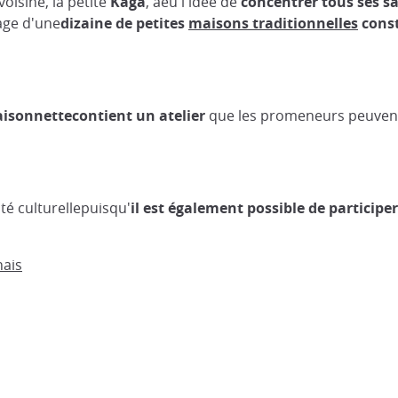
oisine, la petite
Kaga
, aeu l'idée de
concentrer tous ses s
lage d'une
dizaine de petites
maisons traditionnelles
const
aisonn
ettecontient un atelier
que les promeneurs peuvent v
té culturellepuisqu'
il est également possible de particip
nais