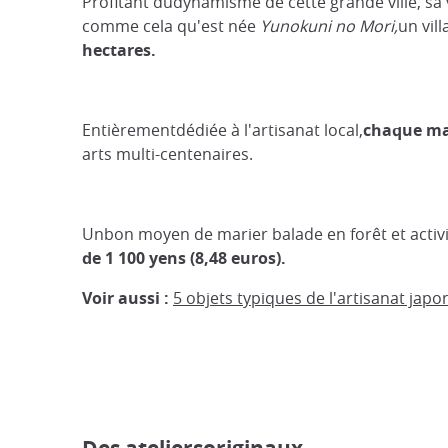
Profitant dudynamisme de cette grande ville, sa v
comme cela qu'est née
Yunokuni no Mori,
un vil
hectares.
Entièrementdédiée à l'artisanat local,
c
haque m
arts multi-centenaires.
Unbon moyen de marier balade en forêt et activi
de 1 100 yens (8,48 euros).
Voir aussi :
5 objets typiques de l'artisanat japo