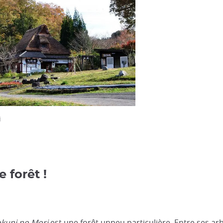
i
 forêt !
kuni no Mori
est une forêt unpeu particulière. Entre ses ar