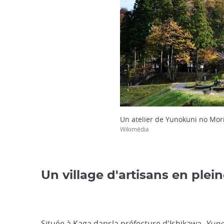
Un atelier de Yunokuni no Mor
Wikimédia
Un village d'artisans en pleine
Située à Kaga dansla préfecture d'Ishikawa,
Yuno