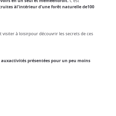
avoirs en un seul et mêmeendroit.
C'est
ruites
àl'intérieur d'une forêt naturelle
de100
isiter à loisirpour découvrir les secrets de ces
er auxactivités présentées pour un peu moins