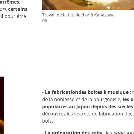
xtrêmes.
ori
,
certains
Travail de la feuille d'or à Kanazawa.
il
pour être
DR
-
La fabrication
de
s
boites à musique
: 
de la noblesse et de la bourgeoisie,
les
b
populaires au
J
apon depuis des siècles
découvrez les secrets de fabrication dece
bois.
-
La préparation des
soba
: les
soba
son