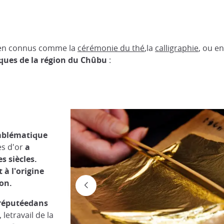
bien connus comme la
cérémonie du thé
,la
calligraphie
, ou e
iques de la région du Chûbu
:
emblématique
les d'or
a
 siècles.
 à l'origine
pon.
 réputéedans
 letravail de la