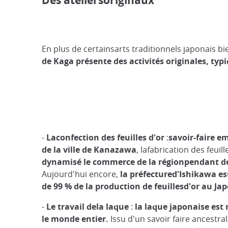
Des ateliersoriginaux
En plus de certainsarts traditionnels japonais 
de Kaga présente
des
activités
originales
, typ
-
L
aconfection
de
s
feuille
s
d'or
:
savoir-faire 
de la ville de
Kanazawa
, lafabrication des feuil
dynamisé le commerce de la régionpendant des
Aujourd'hui encore,
la préfectured'Ishikawa est
de 99 % de la production de feuillesd'or au Ja
-
Le travail dela l
aque
:
la
laque japonaise est
le monde
entier.
Issu d'un savoir faire ancestral,