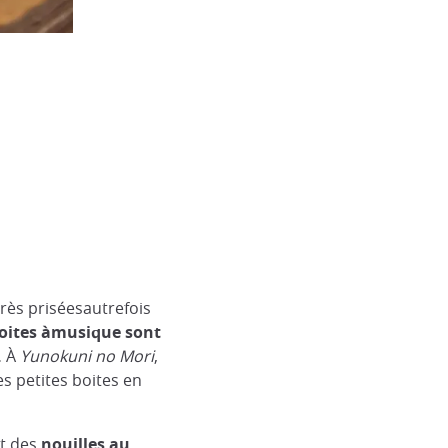
Le travail de la laque à Yunokuni no M
yunikuni.jp
très priséesautrefois
oites àmusique sont
.
À
Yunokuni no Mori
,
s petites boites en
t des
nouilles au