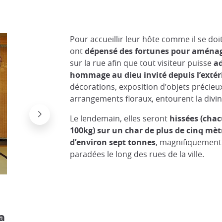
Pour accueillir leur hôte comme il se doit,
ont
dépensé des fortunes pour aménag
sur la rue afin que tout visiteur puisse
ad
hommage au dieu invité depuis l’extér
décorations, exposition d’objets précieu
arrangements floraux, entourent la divin
Le lendemain, elles seront
hissées (cha
100kg) sur un char de plus de cinq mèt
d’environ sept tonnes
, magnifiquement t
paradées le long des rues de la ville.
Yamayado, une famille devant la statue d'un d
I.D.O.
a