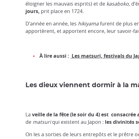
éloigner les mauvais esprits) et de
kasaboko,
d’
jours,
prit place en 1724.
D’année en année, les
hikiyama
furent de plus en
apportèrent, et apportent encore, leur savoir-faire
À lire aussi :
Les matsuri, festivals du J
Les dieux viennent dormir à la m
La
veille de la fête (le soir du 4) est consacrée
de
matsuri
qui existent au Japon :
les divinités 
On les a sorties de leurs entrepôts et le prêtre o