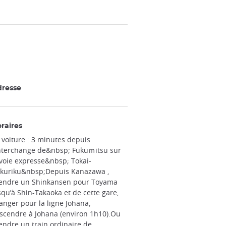
resse
raires
 voiture : 3 minutes depuis
interchange de&nbsp; Fukuｍitsu sur
 voie expresse&nbsp; Tokai-
kuriku&nbsp;Depuis Kanazawa ,
endre un Shinkansen pour Toyama
squ’à Shin-Takaoka et de cette gare,
anger pour la ligne Johana,
scendre à Johana (environ 1h10).Ou
endre un train ordinaire de