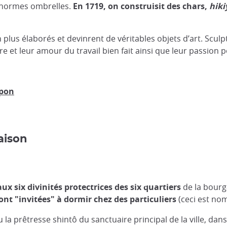
énormes ombrelles.
En 1719, on construisit des chars,
hik
 plus élaborés et devinrent de véritables objets d’art. Sculpt
 et leur amour du travail bien fait ainsi que leur passion pou
apon
aison
 aux six divinités protectrices des six quartiers
de la bour
sont "invitées" à dormir chez des particuliers
(ceci est n
u la prêtresse shintô du sanctuaire principal de la ville, da