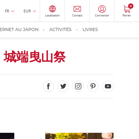
0
FR
EUR
Localisation
Contact
Connexion
Panier
TERNET AU JAPON
ACTIVITÉS
LIVRES
a
城端曳山祭