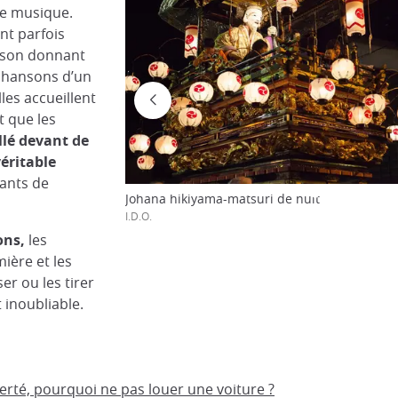
de musique.
ont parfois
aison donnant
 chansons d’un
les accueillent
t que les
llé devant de
éritable
tants de
Johana hikiyama-matsuri de nuit
I.D.O.
ons,
les
mière et les
er ou les tirer
 inoubliable.
berté, pourquoi ne pas louer une voiture ?