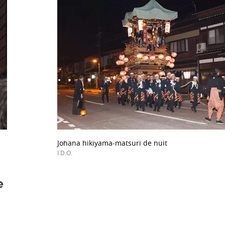
Johana hikiyama-matsuri de nuit
I.D.O.
e