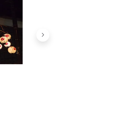
Johana hikiyama matsruriI
I.D.O.