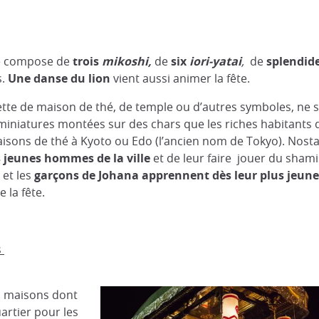
se compose de
trois
mikoshi,
de
six
iori-yatai
,
de
splendide
s.
Une danse du lion
vient aussi animer la fête.
te de maison de thé, de temple ou d’autres symboles, ne son
hé miniatures montées sur des chars que les riches habitants d
aisons de thé à Kyoto ou Edo (l’ancien nom de Tokyo). Nost
s jeunes hommes de la ville
et de leur faire jouer du shami
 et les
garçons de Johana apprennent dès leur plus jeune
 la fête.
s
es maisons dont
artier pour les