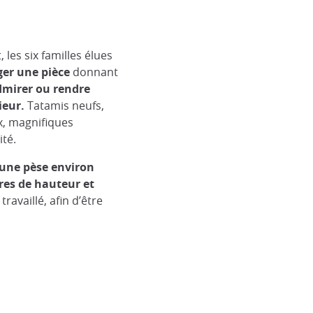
 les six familles élues
er une pièce
donnant
mirer ou rendre
ieur.
Tatamis neufs,
x, magnifiques
ité.
cune pèse environ
res de hauteur et
ravaillé, afin d’être
ieu