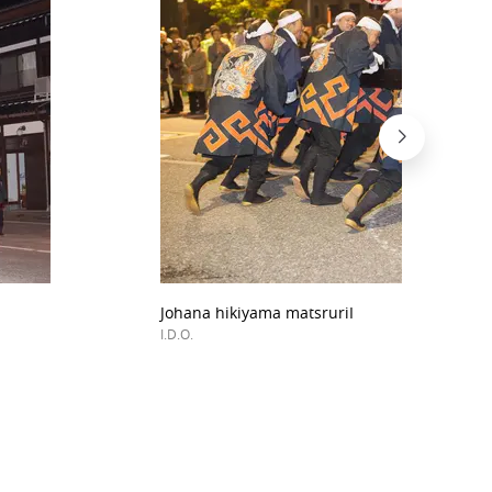
Johana hikiyama matsruriI
I.D.O.