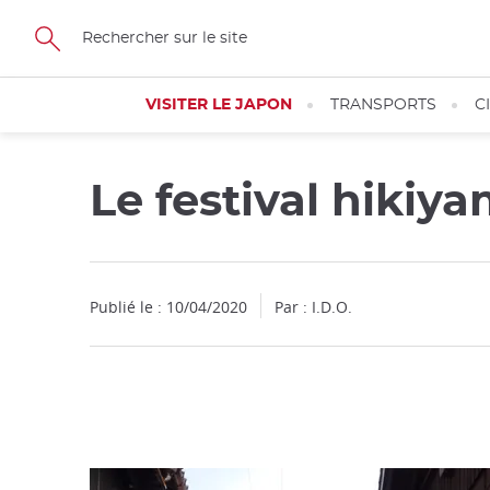
Facebook
Twitter
Instagram
Pinterest
Youtube
Skip
to
main
content
VISITER LE JAPON
TRANSPORTS
C
Le festival hiki
Fermer
Publié le : 10/04/2020
Par : I.D.O.