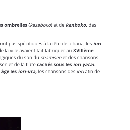
s ombrelles (
kasaboko
) et de
kenboko
,
des
t pas spécifiques à la fête de Johana, les
iori
e la ville avaient fait fabriquer au
XVIIIème
algiques du son du
shamisen
et des chansons
sen et de la flûte
cachés sous les
iori yatai
.
 âge les
iori-uta,
les chansons des
iori
afin de