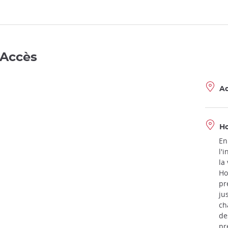
 Accès
Ad
Ho
En
l'
la
Ho
pr
ju
ch
de
pr