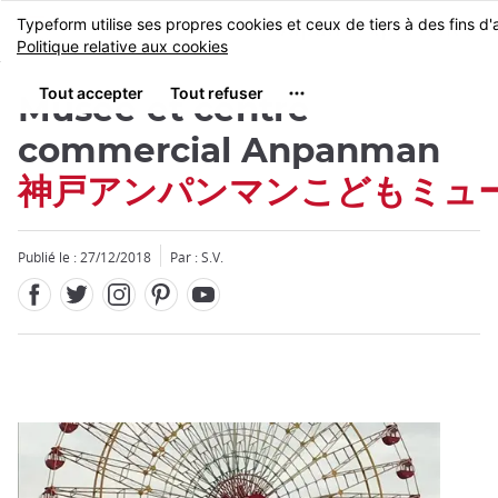
Facebook
Twitter
Instagram
Pinterest
Youtube
Skip
MENU
to
main
content
Musée et centre
commercial Anpanman
神戸アンパンマンこどもミュ
Fermer
Publié le : 27/12/2018
Par : S.V.