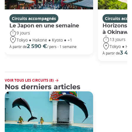
Circuits accompagnés
Circuits acc
Le Japon en une semaine
Horizons j
à Okinawa
9 jours
13 jours
Tokyo ● Hakone ● Kyoto ● +1
Tokyo ● Ha
2 590 €
À partir de
/ pers - 1 semaine
3 49
À partir de
VOIR TOUS LES CIRCUITS (8)
Nos derniers articles