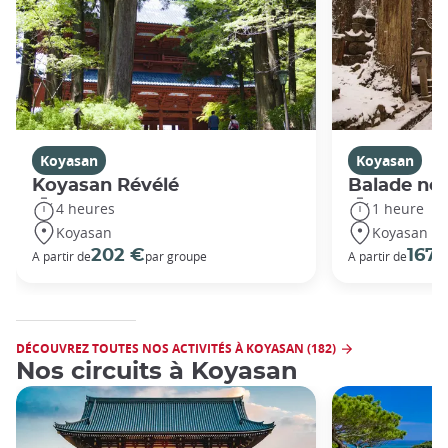
Koyasan
Koyasan
Koyasan Révélé
Balade no
4 heures
1 heure
Koyasan
Koyasan
202 €
167 
A partir de
par groupe
A partir de
DÉCOUVREZ TOUTES NOS ACTIVITÉS À KOYASAN (182)
Nos circuits à Koyasan