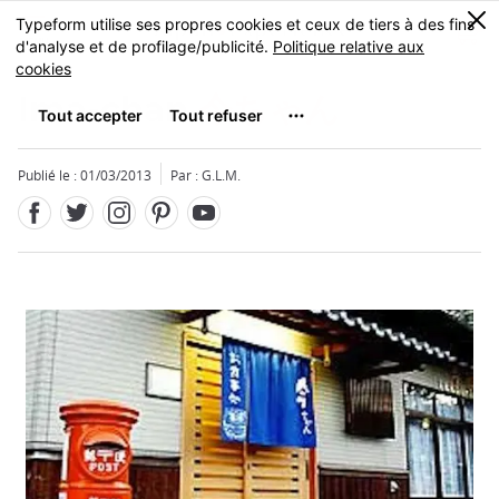
Facebook
Twitter
Instagram
Pinterest
Youtube
Skip
0
MENU
to
main
content
Ima-chan
今ちゃん
Publié le : 01/03/2013
Par : G.L.M.