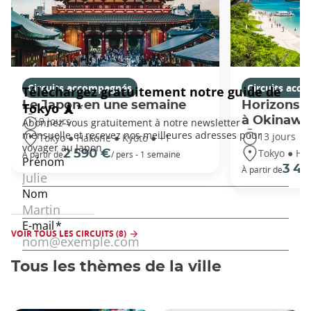
Circuits accompagnés
Circuits acc
Le Japon en une semaine
Horizons j
à Okinawa
9 jours
13 jours
Tokyo ● Hakone ● Kyoto ● +1
Tokyo ● Ha
2 590 €
À partir de
/ pers - 1 semaine
3 49
À partir de
VOIR TOUS LES CIRCUITS (8)
Tous les thèmes de la ville