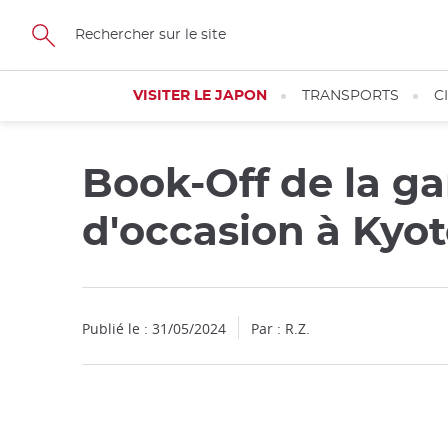
Facebook
Twitter
Instagram
Pinterest
Youtube
Skip
to
main
content
VISITER LE JAPON
TRANSPORTS
C
Book-Off de la ga
d'occasion à Kyo
Publié le : 31/05/2024
Par : R.Z.