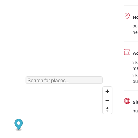
Ho
ou
he
A
st
mé
st
bu
Si
ht