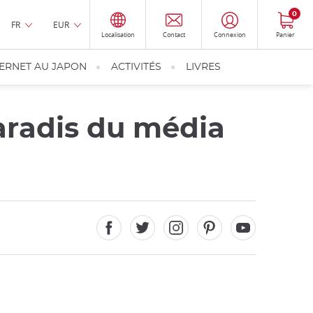
0
FR
EUR
Localisation
Contact
Connexion
Panier
TERNET AU JAPON
ACTIVITÉS
LIVRES
paradis du média