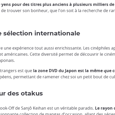
 yens pour des titres plus anciens à plusieurs milliers d
n de trouver son bonheur, que l'on soit à la recherche de r
 sélection internationale
re une expérience tout aussi enrichissante. Les cinéphiles a
 et américaines. Cette diversité permet de découvrir le cin
aponais.
étrangers est que
la zone DVD du Japon est la même que ce
péens, permettant de ramener chez soi un petit bout de cult
ur des otakus
ook-Off de Sanjô Keihan est un véritable paradis.
Le rayon 
onnante collection de mangas d'occasion, allant des séries c