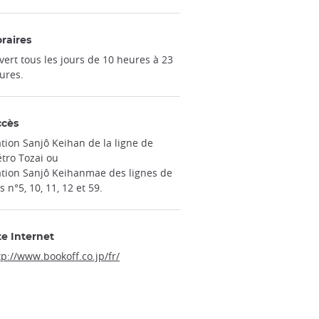
raires
vert tous les jours de 10 heures à 23
ures.
ccès
ation Sanjô Keihan de la ligne de
tro Tozai ou
ation Sanjô Keihanmae des lignes de
s n°5, 10, 11, 12 et 59.
te Internet
tp://www.bookoff.co.jp/fr/