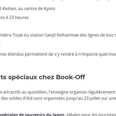
ô Keihan, au centre de Kyoto
res à 23 heures
 métro Tozai ou station Sanjô Keihanmae des lignes de bus n°
/
aires étendus permettent de s'y rendre à n'importe quel mo
ts spéciaux chez Book-Off
x attractifs au quotidien, l'enseigne organise régulièremen
e, des soldes d'été sont organisées jusqu'au 23 juillet sur u
spéciales de souvenirs du Japon
, idéales pour les tourist