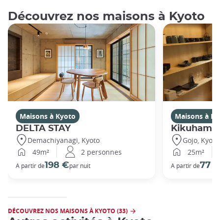
Découvrez nos maisons à Kyoto
Maisons à Kyoto
Maisons à Ky
DELTA STAY
Kikuhama
Demachiyanagi, Kyoto
Gojo, Kyoto
49m²
2 personnes
25m²
198 €
77 
A partir de
par nuit
A partir de
DÉCOUVREZ NOS MAISONS À KYOTO (33)