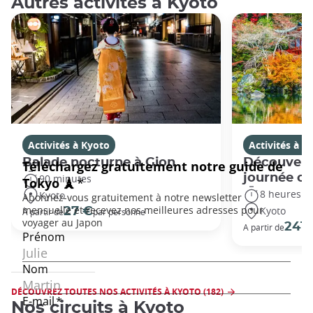
Autres activités à Kyoto
Activités à Kyoto
Activités à K
Balade nocturne à Gion
Découvert
journée c
90 minutes
8 heures
Kyoto
Kyoto
27 €
À partir de
par personne
241 
A partir de
DÉCOUVREZ TOUTES NOS ACTIVITÉS À KYOTO (182)
Nos circuits à Kyoto