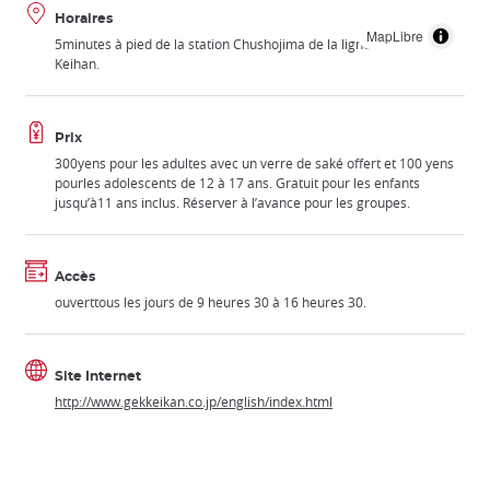
Horaires
MapLibre
5minutes à pied de la station Chushojima de la ligne de train
Keihan.
Prix
300yens pour les adultes avec un verre de saké offert et 100 yens
pourles adolescents de 12 à 17 ans. Gratuit pour les enfants
jusqu’à11 ans inclus. Réserver à l’avance pour les groupes.
Accès
ouverttous les jours de 9 heures 30 à 16 heures 30.
Site Internet
http://www.gekkeikan.co.jp/english/index.html