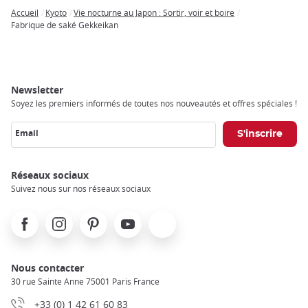
Accueil
Kyoto
Vie nocturne au Japon : Sortir, voir et boire
Breadcrumb
Fabrique de saké Gekkeikan
Newsletter
Soyez les premiers informés de toutes nos nouveautés et offres spéciales !
Email
Réseaux sociaux
Suivez nous sur nos réseaux sociaux
Facebook
Instagram
Pinterest
Youtube
X
Nous contacter
30 rue Sainte Anne 75001 Paris France
+33 (0) 1 42 61 60 83