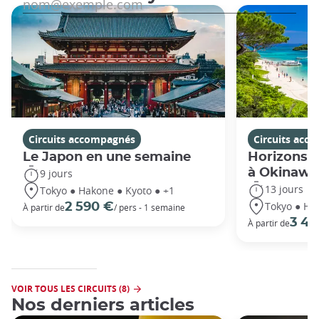
Circuits accompagnés
Circuits acc
Le Japon en une semaine
Horizons j
à Okinawa
9 jours
13 jours
Tokyo ● Hakone ● Kyoto ● +1
Tokyo ● Ha
2 590 €
À partir de
/ pers - 1 semaine
3 49
À partir de
VOIR TOUS LES CIRCUITS (8)
Nos derniers articles