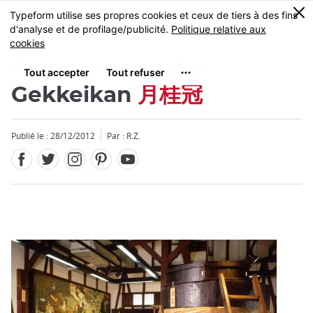
Facebook
Twitter
Instagram
Pinterest
Youtube
Skip
0
MENU
to
main
content
Fabrique de saké
Gekkeikan
月桂冠
Publié le : 28/12/2012
Par : R.Z.
Fermer