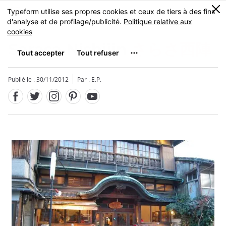
Facebook
Twitter
Instagram
Pinterest
Youtube
Skip
0
MENU
to
main
content
Sarasa Nishijin
さらさ西陣
Publié le : 30/11/2012
Par : E.P.