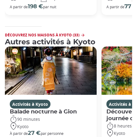
198 €
77 
A partir de
par nuit
A partir de
DÉCOUVREZ NOS MAISONS À KYOTO (33)
Autres activités à Kyoto
Activités à Kyoto
Activités à K
Balade nocturne à Gion
Découvert
journée c
90 minutes
8 heures
Kyoto
Kyoto
27 €
À partir de
par personne