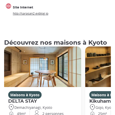
Site Internet
http://sarasan2.exblog.jp
Découvrez nos maisons à Kyoto
Maisons à Kyoto
Maisons à Ky
DELTA STAY
Kikuhama
Demachiyanagi, Kyoto
Gojo, Kyoto
49m²
2 personnes
25m²