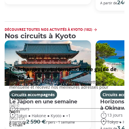
240
A partir de
DÉCOUVREZ TOUTES NOS ACTIVITÉS À KYOTO (182)
Nos circuits à Kyoto
Circuits accompagnés
Circuits acc
Le Japon en une semaine
Horizons j
à Okinawa
9 jours
13 jours
Tokyo ● Hakone ● Kyoto ● +1
Tokyo ● Ha
2 590 €
À partir de
/ pers - 1 semaine
3 49
À partir de