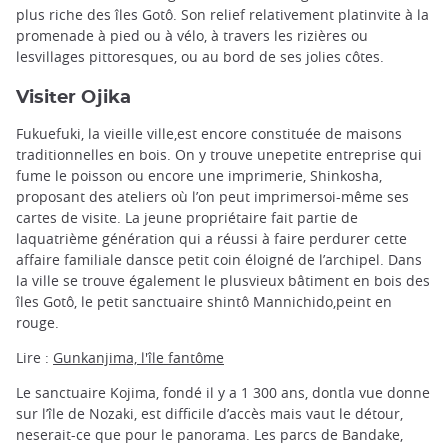
plus riche des îles Gotô. Son relief relativement platinvite à la
promenade à pied ou à vélo, à travers les rizières ou
lesvillages pittoresques, ou au bord de ses jolies côtes.
Visiter Ojika
Fukuefuki, la vieille ville,est encore constituée de maisons
traditionnelles en bois. On y trouve unepetite entreprise qui
fume le poisson ou encore une imprimerie, Shinkosha,
proposant des ateliers où l’on peut imprimersoi-même ses
cartes de visite. La jeune propriétaire fait partie de
laquatrième génération qui a réussi à faire perdurer cette
affaire familiale dansce petit coin éloigné de l’archipel. Dans
la ville se trouve également le plusvieux bâtiment en bois des
îles Gotô, le petit sanctuaire shintô Mannichido,peint en
rouge.
Lire :
Gunkanjima, l'île fantôme
Le sanctuaire Kojima, fondé il y a 1 300 ans, dontla vue donne
sur l’île de Nozaki, est difficile d’accès mais vaut le détour,
neserait-ce que pour le panorama. Les parcs de Bandake,