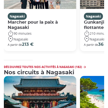
Nagasaki
Nagasaki
Marcher pour la paix à
Gunkanjima
Nagasaki
flottante
90 minutes
210 minute
Nagasaki
Nagasaki
213 €
36 
A partir de
A partir de
DÉCOUVREZ TOUTES NOS ACTIVITÉS À NAGASAKI (182)
Nos circuits à Nagasaki