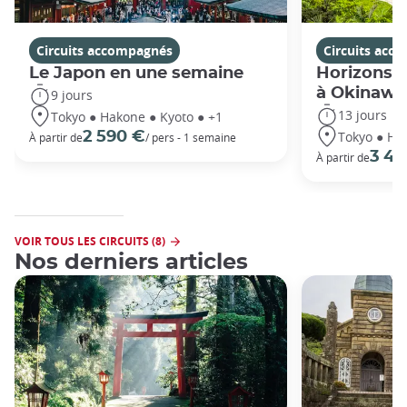
Circuits accompagnés
Circuits acc
Le Japon en une semaine
Horizons j
à Okinawa
9 jours
13 jours
Tokyo ● Hakone ● Kyoto ● +1
Tokyo ● Ha
2 590 €
À partir de
/ pers - 1 semaine
3 49
À partir de
VOIR TOUS LES CIRCUITS (8)
Nos derniers articles