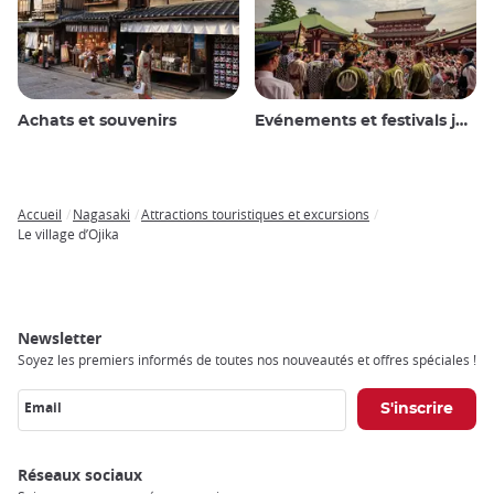
Achats et souvenirs
Evénements et festivals japonais
Accueil
Nagasaki
Attractions touristiques et excursions
Breadcrumb
Le village d’Ojika
Newsletter
Soyez les premiers informés de toutes nos nouveautés et offres spéciales !
Email
Réseaux sociaux