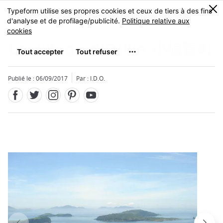
Facebook
Twitter
Instagram
Pinterest
Youtube
Skip
0
MENU
to
main
content
Le village d’Ojika
小値賀町
Publié le : 06/09/2017
Par : I.D.O.
Fermer
Fermer