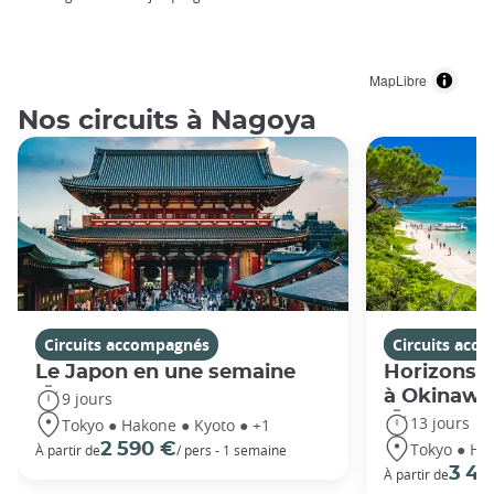
MapLibre
Nos circuits à Nagoya
Circuits accompagnés
Circuits acc
Le Japon en une semaine
Horizons j
à Okinawa
9 jours
13 jours
Tokyo ● Hakone ● Kyoto ● +1
Tokyo ● Ha
2 590 €
À partir de
/ pers - 1 semaine
3 49
À partir de