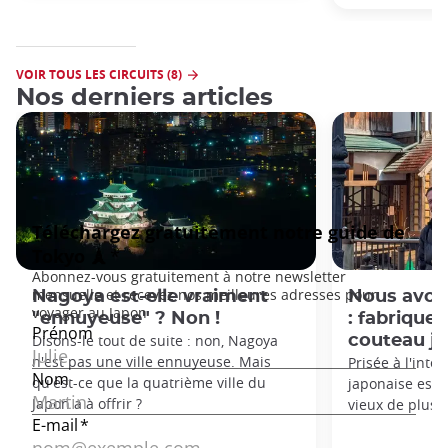
VOIR TOUS LES CIRCUITS (8)
Nos derniers articles
Nagoya est-elle vraiment
Nous avon
"ennuyeuse" ? Non !
: fabrique
Disons-le tout de suite : non, Nagoya
couteau ja
n'est pas une ville ennuyeuse. Mais
Prisée à l'inter
qu'est-ce que la quatrième ville du
japonaise est l
Japon a à offrir ?
vieux de plusie