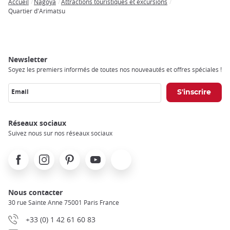
Accueil
Nagoya
Attractions touristiques et excursions
Breadcrumb
Quartier d'Arimatsu
Newsletter
Soyez les premiers informés de toutes nos nouveautés et offres spéciales !
Email
Réseaux sociaux
Suivez nous sur nos réseaux sociaux
Facebook
Instagram
Pinterest
Youtube
X
Nous contacter
30 rue Sainte Anne 75001 Paris France
+33 (0) 1 42 61 60 83