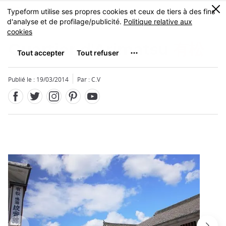
Facebook
Twitter
Instagram
Pinterest
Youtube
Skip
0
MENU
to
main
content
Quartier d'Arimatsu
有松
Publié le : 19/03/2014
Par : C.V
Fermer