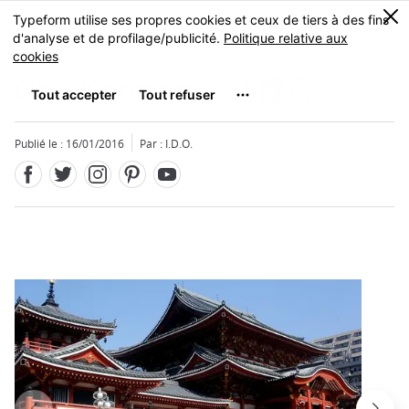
Facebook
Twitter
Instagram
Pinterest
Youtube
Skip
0
MENU
to
main
content
Ōsu Kannon
大須観音
Publié le : 16/01/2016
Par : I.D.O.
Fermer