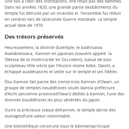
Une fois à l’abri des inondations, ilne l’était pas des flammes.
Dans les années 1820, une grande partie desbâtiments du
temple fut détruite par un incendie et l’ensemble fut réduit
en cendres lors de laSeconde Guerre mondiale. Le temple
actuel date de 1970.
Des trésors préservés
Heureusement, la divinité dutemple, le bodhisatva
Avalokitesvara, Kannon en japonais (souvent appelé la
‘Déesse de la miséricorde’ en Occcident), statue de bois
sculptéeau VIIIe siècle par l’illustre moine Kōbō- Daishi, a
échappé auxdésastres et veille sur le temple et ses fidèles.
Ōsu Kannon fait partie des trente-trois Kannon d'Owari, un
groupe de temples bouddhistes situés dansla préfecture
d’Aichi (ancienne provinced’Owari) dédiés à Kannon, l'une des
divinités bouddhistes les plus vénérées du Japon.
Outre la précieuse statue deKannon, le temple abrite des
ouvragesd’une valeur inestimable.
Une bibliothèque construite sous le bâtimentprincipal