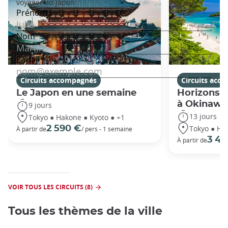
Circuits accompagnés
Circuits acc
Le Japon en une semaine
Horizons j
à Okinawa
9 jours
13 jours
Tokyo ● Hakone ● Kyoto ● +1
Tokyo ● Ha
2 590 €
À partir de
/ pers - 1 semaine
3 49
À partir de
VOIR TOUS LES CIRCUITS (8)
Tous les thèmes de la ville