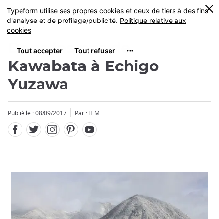
Facebook
Twitter
Instagram
Pinterest
Youtube
Skip
0
MENU
to
main
content
Dans les pas de
Kawabata à Echigo
Yuzawa
Fermer
Publié le : 08/09/2017
Par : H.M.