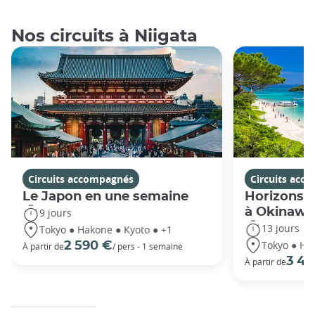
Nos circuits à Niigata
Circuits accompagnés
Circuits acc
Le Japon en une semaine
Horizons j
à Okinawa
9 jours
13 jours
Tokyo ● Hakone ● Kyoto ● +1
Tokyo ● Ha
2 590 €
À partir de
/ pers - 1 semaine
3 49
À partir de