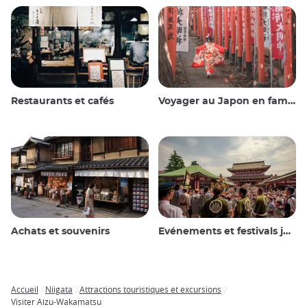
Restaurants et cafés
Voyager au Japon en famille
Achats et souvenirs
Evénements et festivals japonais
Accueil
Niigata
Attractions touristiques et excursions
Breadcrumb
Visiter Aizu-Wakamatsu