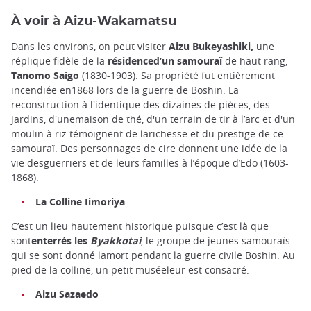
À voir à Aizu-Wakamatsu
Dans les environs, on peut visiter
Aizu Bukeyashiki,
une
réplique fidèle de la
résidenced’un samouraï
de haut rang,
Tanomo Saigo
(1830-1903). Sa propriété fut entièrement
incendiée en1868 lors de la guerre de Boshin. La
reconstruction à l'identique des dizaines de pièces, des
jardins, d'unemaison de thé, d'un terrain de tir à l’arc et d'un
moulin à riz témoignent de larichesse et du prestige de ce
samouraï. Des personnages de cire donnent une idée de la
vie desguerriers et de leurs familles à l’époque d’Edo (1603-
1868).
La Colline Iimoriya
C’est un lieu hautement historique puisque c’est là que
sont
enterrés les
Byakkotai
, le groupe de jeunes samouraïs
qui se sont donné lamort pendant la guerre civile Boshin. Au
pied de la colline, un petit muséeleur est consacré.
Aizu Sazaedo