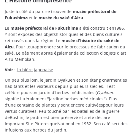
L’Histoire omniprésente
Juste à côté du parc se trouventle
musée préfectoral de
Fukushima
et le
musée du saké d’Aizu
.
Le
musée préfectoral de Fukushima
a été construit en1986.
Y sont exposés des objetshistoriques et des biens culturels
retrouvés dans la région. Le
musée d'histoire du saké de
Aizu.
Pour toutapprendre sur le processus de fabrication du
saké. Le bâtiment abrite égalementla collection d'objets d'art
Aizu Meihokan.
Voir
:
La bière japonaise
Un peu plus loin, le jardin Oyakuen et son étang charmentles
habitants et les visiteurs depuis plusieurs siècles. Il est
célèbre pourson jardin d'herbes médicinales (
Oyakuen
signifie littéralement "jardind'herbes médicinales"). Plus
d’une centaine de plantes y sont encore cultivéespour leurs
vertus curatives. Peu touché par les batailles de la guerre
deBoshin, le jardin est bien préservé et a été déclaré
Important Site PittoresqueNational en 1932. Son café sert des
infusions aux herbes du jardin.