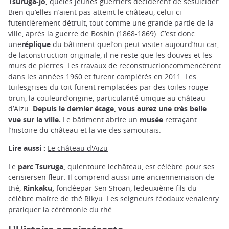
Tsuruga-jo,
queles jeunes guerriers décidèrent de sesuicider.
Bien qu’elles n’aient pas atteint le château, celui-ci
futentièrement détruit, tout comme une grande partie de la
ville, après la guerre de Boshin (1868-1869). C’est donc
une
réplique
du bâtiment quel’on peut visiter aujourd’hui car,
de laconstruction originale, il ne reste que les douves et les
murs de pierres. Les travaux de reconstructioncommencèrent
dans les années 1960 et furent complétés en 2011. Les
tuilesgrises du toit furent remplacées par des toiles rouge-
brun, la couleurd’origine, particularité unique au château
d’Aizu.
Depuis le dernier étage, vous aurez une très belle
vue sur la ville.
Le bâtiment abrite un
musée
retraçant
l’histoire du château et la vie des samouraïs.
Lire aussi :
Le château d'Aizu
Le
parc
Tsuruga,
quientoure lechâteau, est célèbre pour ses
cerisiersen fleur. Il comprend aussi une anciennemaison de
thé,
Rinkaku,
fondéepar Sen Shoan, ledeuxième fils du
célèbre maître de thé Rikyu. Les seigneurs féodaux venaienty
pratiquer la cérémonie du thé.