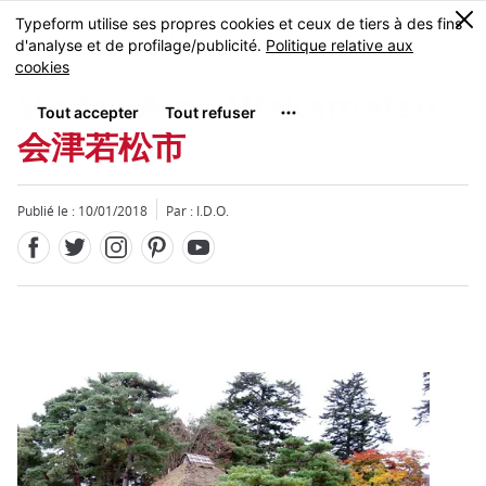
Facebook
Twitter
Instagram
Pinterest
Youtube
Skip
0
MENU
to
main
content
Visiter Aizu-Wakamatsu
会津若松市
Publié le : 10/01/2018
Par : I.D.O.
Fermer
Fermer