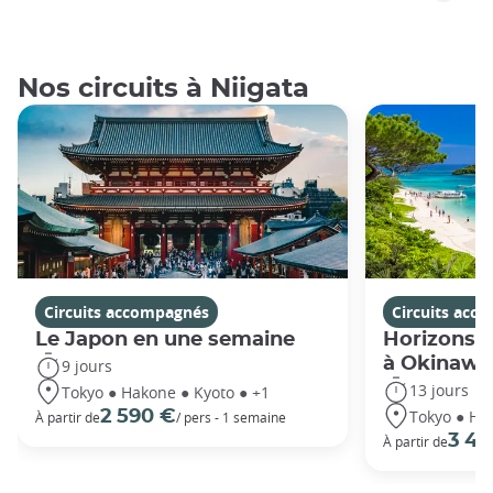
Nos circuits à Niigata
Circuits accompagnés
Circuits acc
Le Japon en une semaine
Horizons j
à Okinawa
9 jours
13 jours
Tokyo ● Hakone ● Kyoto ● +1
Tokyo ● Ha
2 590 €
À partir de
/ pers - 1 semaine
3 49
À partir de