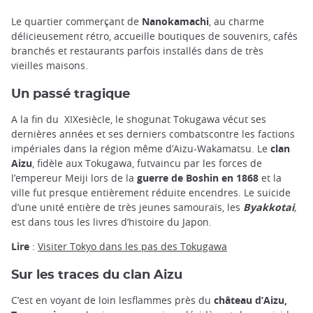
Le quartier commerçant de
Nanokamachi
, au charme
délicieusement rétro, accueille boutiques de souvenirs, cafés
branchés et restaurants parfois installés dans de très
vieilles maisons.
Un passé tragique
A la fin du XIXesiècle, le shogunat Tokugawa vécut ses
dernières années et ses derniers combatscontre les factions
impériales dans la région même d’Aizu-Wakamatsu. Le
clan
Aizu
, fidèle aux Tokugawa, futvaincu par les forces de
l’empereur Meiji lors de la
guerre de Boshin en 1868
et la
ville fut presque entièrement réduite encendres. Le suicide
d’une unité entière de très jeunes samouraïs, les
Byakkotai
,
est dans tous les livres d’histoire du Japon.
Lire
:
Visiter Tokyo dans les pas des Tokugawa
Sur les traces du clan Aizu
C’est en voyant de loin lesflammes près du
château d’Aizu,