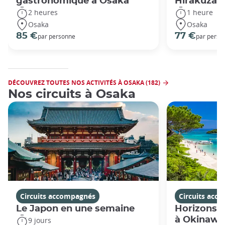
gastronomique à Osaka
Hirakuza
2 heures
1 heure
Osaka
Osaka
85 €
77 €
par personne
par perso
DÉCOUVREZ TOUTES NOS ACTIVITÉS À OSAKA (182)
Nos circuits à Osaka
Circuits accompagnés
Circuits acc
Le Japon en une semaine
Horizons j
à Okinawa
9 jours