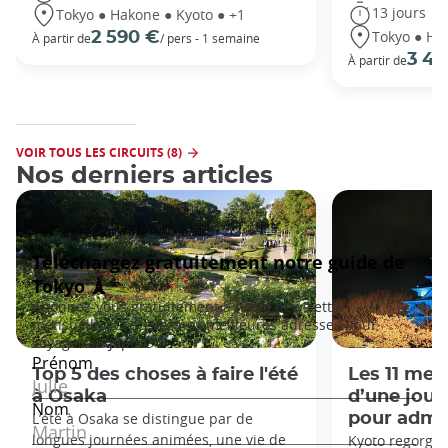
13 jours
Tokyo ● Hakone ● Kyoto ● +1
Tokyo ● Ha
2 590 €
À partir de
/ pers - 1 semaine
3 49
À partir de
VOIR TOUS LES CIRCUITS (8)
Nos derniers articles
Top 5 des choses à faire l'été
Les 11 mei
à Osaka
d’une jour
L’été à Osaka se distingue par de
pour admire
longues journées animées, une vie de
Kyoto regorge 