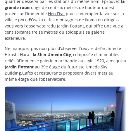
quartier desservi par les stations du même nom. Éprouvez
la
grande roue
rouge de cent six mètres de hauteur quiest
posée sur l’immeuble
Hep Five
pour contempler la vue sur la
ville,le port d'Osaka et les montagnes de Ikoma ou dirigez-
vous vers l’observatoiredu jardin flottant, qui offre une vue à
cent soixante treize mètres du soldepuis sa galerie
extérieure.
Ne manquez pas non plus d’observer l’œuvre del’architecte
Hiroshi Hara :
la Shin Umeda City
, composée d’immeubles
reliés àl’immense galerie marchande au style 1920, ainsiqu’au
Jardin flottant
au 39e étage du futuriste
Umeda Sky
Building
.Cafés et restaurants proposent divers mets au
même étage que l’observatoire.