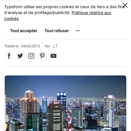
Facebook
Twitter
Instagram
Pinterest
Youtube
Skip
0
MENU
to
main
content
Umeda
梅田
Publié le : 04/02/2013
Par : L.T.