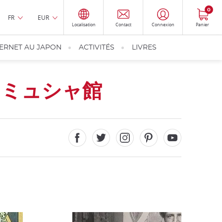
0
FR
EUR
Localisation
Contact
Connexion
Panier
TERNET AU JAPON
ACTIVITÉS
LIVRES
･ミュシャ館