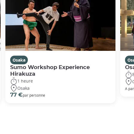
Osaka
Os
Sumo Workshop Experience
Osa
Hirakuza
1 heure
Osaka
A par
77 €
par personne