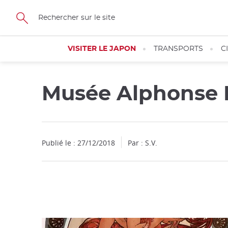
Facebook
Twitter
Instagram
Pinterest
Youtube
Skip
to
main
content
VISITER LE JAPON
TRANSPORTS
C
Musée Alphonse
Fermer
Publié le : 27/12/2018
Par : S.V.