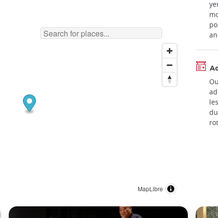
ye
mo
po
an
A
Ou
ad
le
du
ro
MapLibre