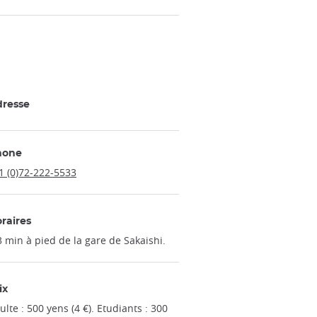
resse
hone
1 (0)72-222-5533
raires
3 min à pied de la gare de Sakaishi.
ix
ulte : 500 yens (4 €). Etudiants : 300