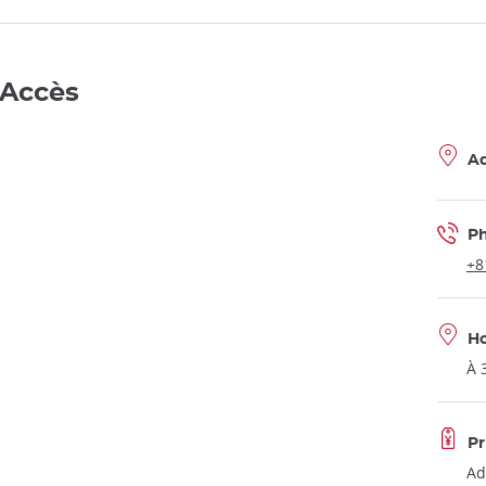
 Accès
Ad
P
+8
Ho
À 
Pr
Ad