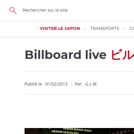
Facebook
Twitter
Instagram
Pinterest
Youtube
Skip
to
main
content
VISITER LE JAPON
TRANSPORTS
C
Billboard live
ビ
Fermer
Publié le : 01/02/2013
Par : G.L.M.