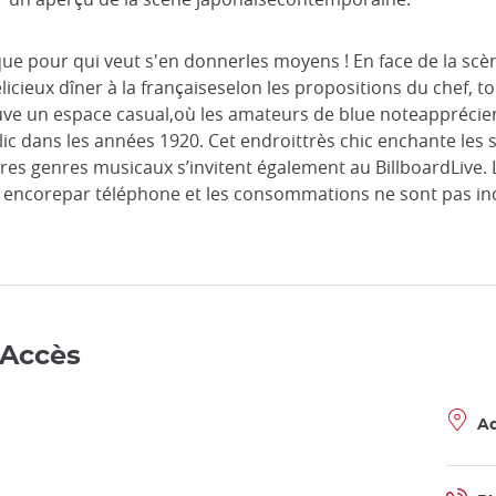
 pour qui veut s'en donnerles moyens ! En face de la scène
 délicieux dîner à la françaiseselon les propositions du chef,
 trouve un espace casual,où les amateurs de blue noteapprécie
ic dans les années 1920. Cet endroittrès chic enchante les
d'autres genres musicaux s’invitent également au BillboardLiv
ou encorepar téléphone et les consommations ne sont pas incl
 Accès
Ad