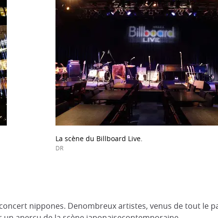
La scène du Billboard Live.
DR
econcert nippones. Denombreux artistes, venus de tout le pa
ir un aperçu de la scène japonaisecontemporaine.