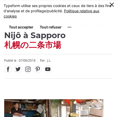
Facebook
Twitter
Instagram
Pinterest
Youtube
Skip
0
MENU
to
main
content
Le marché aux poissons
Nijô à Sapporo
札幌の二条市場
Fermer
Publié le : 07/06/2018
Par : J.L.