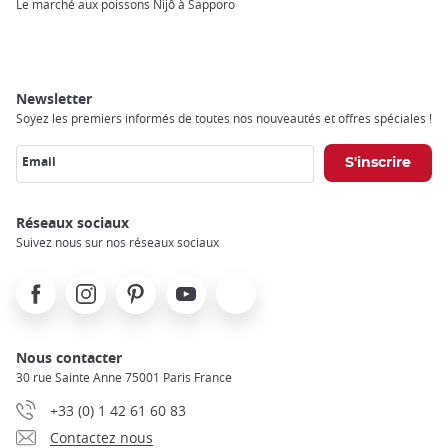
Breadcrumb
Le marché aux poissons Nijô à Sapporo
Newsletter
Soyez les premiers informés de toutes nos nouveautés et offres spéciales !
Email
Réseaux sociaux
Suivez nous sur nos réseaux sociaux
Facebook
Instagram
Pinterest
Youtube
X
Nous contacter
30 rue Sainte Anne 75001 Paris France
+33 (0) 1 42 61 60 83
Contactez nous