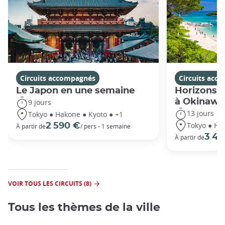
Circuits accompagnés
Circuits acc
Le Japon en une semaine
Horizons j
à Okinawa
9 jours
13 jours
Tokyo ● Hakone ● Kyoto ● +1
Tokyo ● Ha
2 590 €
À partir de
/ pers - 1 semaine
3 49
À partir de
VOIR TOUS LES CIRCUITS (8)
Tous les thèmes de la ville