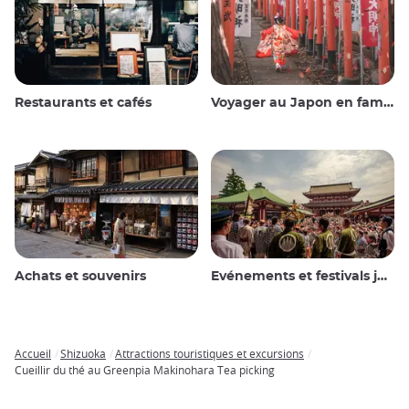
Restaurants et cafés
Voyager au Japon en famille
Achats et souvenirs
Evénements et festivals japonais
Accueil
Shizuoka
Attractions touristiques et excursions
Breadcrumb
Cueillir du thé au Greenpia Makinohara Tea picking