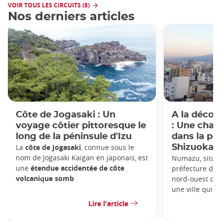
VOIR TOUS LES CIRCUITS (8)
Nos derniers articles
Côte de Jogasaki : Un
A la déco
voyage côtier pittoresque le
: Une char
long de la péninsule d'Izu
dans la pr
La
côte de Jogasaki
, connue sous le
Shizuoka
nom de Jogasaki Kaigan en japonais, est
Numazu, située
une
étendue accidentée de côte
préfecture de S
volcanique somb
nord-ouest de l
une ville qui a
Lire l'article