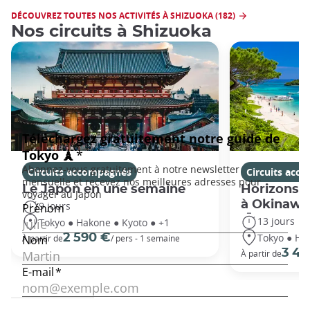
DÉCOUVREZ TOUTES NOS ACTIVITÉS À SHIZUOKA (182)
Nos circuits à Shizuoka
Circuits accompagnés
Circuits acc
Le Japon en une semaine
Horizons j
à Okinawa
9 jours
13 jours
Tokyo ● Hakone ● Kyoto ● +1
Tokyo ● Ha
2 590 €
À partir de
/ pers - 1 semaine
3 49
À partir de