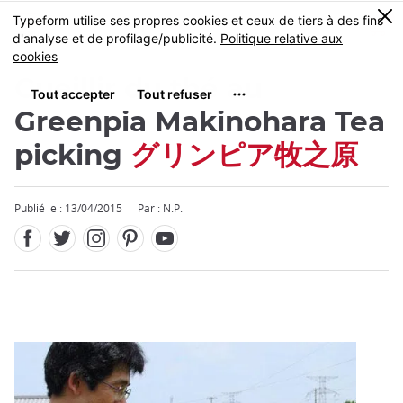
Facebook
Twitter
Instagram
Pinterest
Youtube
Skip
0
MENU
to
main
content
Cueillir du thé au
Greenpia Makinohara Tea
picking
グリンピア牧之原
Fermer
Publié le : 13/04/2015
Par : N.P.