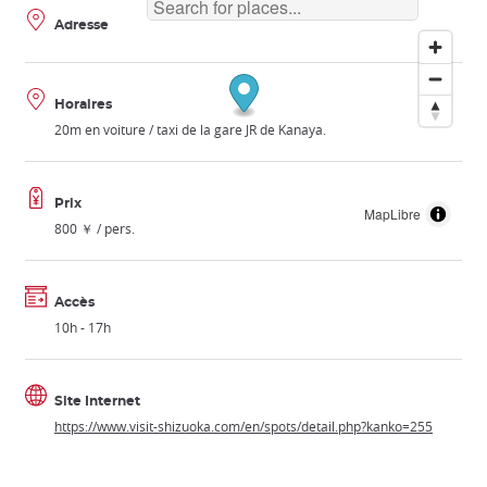
Adresse
Horaires
20m en voiture / taxi de la gare JR de Kanaya.
Prix
MapLibre
800 ￥ / pers.
Accès
10h - 17h
Site Internet
https://www.visit-shizuoka.com/en/spots/detail.php?kanko=255