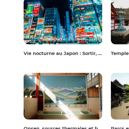
Vie nocturne au Japon : Sortir, voir et boire
Temples
Onsen, sources thermales et bains publics
Parcs e