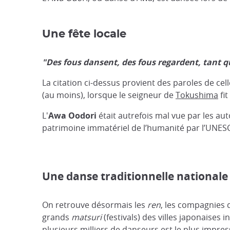
Une fête locale
"Des fous dansent, des fous regardent, tant qu
La citation ci-dessus provient des paroles de cel
(au moins), lorsque le seigneur de
Tokushima
fit
L'
Awa Oodori
était autrefois mal vue par les aut
patrimoine immatériel de l’humanité par l’UNESCO
Une danse traditionnelle nationale
On retrouve désormais les
ren
, les compagnies 
grands
matsuri
(festivals) des villes japonaises
plusieurs milliers de danseurs est le plus impress