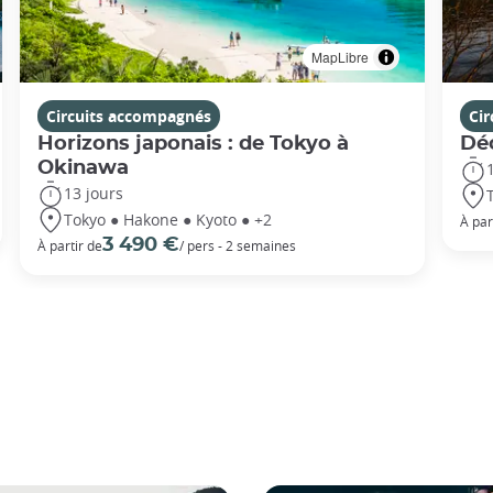
MapLibre
Circuits accompagnés
Ci
Horizons japonais : de Tokyo à
Dé
Okinawa
13 jours
Tokyo ● Hakone ● Kyoto ● +2
À par
3 490 €
À partir de
/ pers - 2 semaines