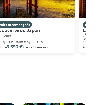
rcuits accompagnés
Circuits ac
couverte du Japon
La Route 
13 jours
14 jours
Tokyo ● Hakone ● Kyoto ● +5
Tokyo ● Ha
3 690 €
5 3
tir de
/ pers - 2 semaines
À partir de