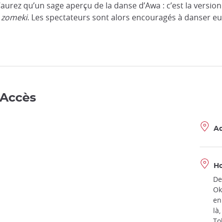
aurez qu’un sage aperçu de la danse d’Awa : c’est la versio
n
zomeki
. Les spectateurs sont alors encouragés à danser eux
 Accès
Ad
Ho
De
Ok
en
là
To