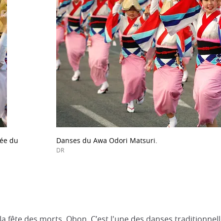
fée du
Danses du Awa Odori Matsuri.
DR
la fête des morts, Obon. C’est l'une des danses traditionnell