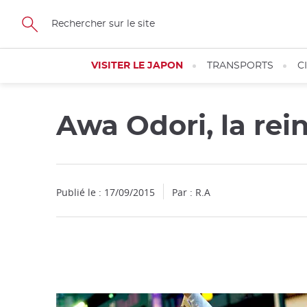
Facebook
Twitter
Instagram
Pinterest
Youtube
Skip
to
main
content
VISITER LE JAPON
TRANSPORTS
C
Awa Odori, la re
Fermer
Publié le : 17/09/2015
Par : R.A