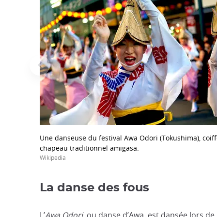
Une danseuse du festival Awa Odori (Tokushima), coif
chapeau traditionnel amigasa.
Wikipedia
La danse des fous
L’
Awa Odori
, ou danse d’Awa, est dansée lors de 