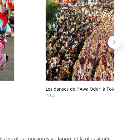
Les danses de l"Awa Odori à Tokushima.
JNTO
es les plus courantes au Japon, et la plus aimée.