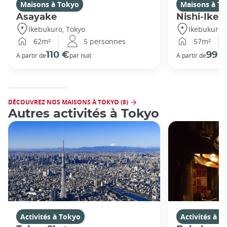
Maisons à Tokyo
Maisons à T
Asayake
Nishi-Ikeb
Ikebukuro, Tokyo
Ikebukuro,
62m²
5 personnes
57m²
110 €
99 
A partir de
par nuit
A partir de
DÉCOUVREZ NOS MAISONS À TOKYO (8)
Autres activités à Tokyo
Activités à Tokyo
Activités à T