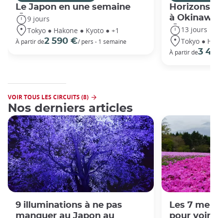
Le Japon en une semaine
Horizons j
à Okinawa
9 jours
13 jours
Tokyo ● Hakone ● Kyoto ● +1
Tokyo ● Ha
2 590 €
À partir de
/ pers - 1 semaine
3 49
À partir de
VOIR TOUS LES CIRCUITS (8)
Nos derniers articles
9 illuminations à ne pas
Les 7 meil
manquer au Japon au
pour voir 