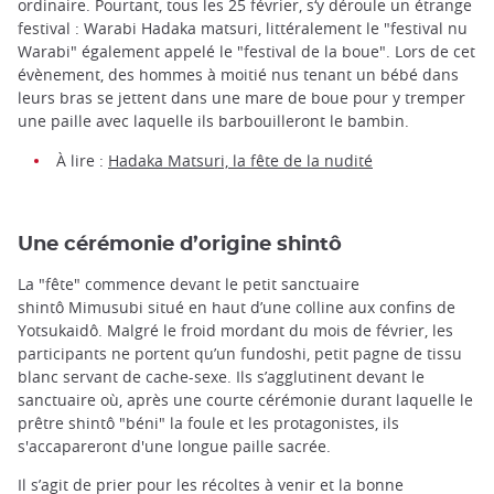
ordinaire. Pourtant, tous les 25 février, s‘y déroule un étrange
festival : Warabi Hadaka matsuri, littéralement le "festival nu
Warabi" également appelé le "festival de la boue". Lors de cet
évènement, des hommes à moitié nus tenant un bébé dans
leurs bras se jettent dans une mare de boue pour y tremper
une paille avec laquelle ils barbouilleront le bambin.
À lire :
Hadaka Matsuri, la fête de la nudité
Une cérémonie d’origine shintô
La "fête" commence devant le petit sanctuaire
shintô Mimusubi situé en haut d’une colline aux confins de
Yotsukaidô. Malgré le froid mordant du mois de février, les
participants ne portent qu’un fundoshi, petit pagne de tissu
blanc servant de cache-sexe. Ils s’agglutinent devant le
sanctuaire où, après une courte cérémonie durant laquelle le
prêtre shintô "béni" la foule et les protagonistes, ils
s'accapareront d'une longue paille sacrée.
Il s’agit de prier pour les récoltes à venir et la bonne