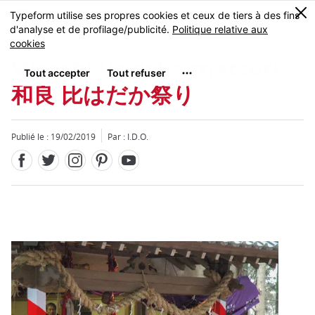
Facebook
Twitter
Instagram
Pinterest
Youtube
Skip
0
MENU
to
main
content
Warabi Hadaka matsuri
和良 比はだか祭り
Publié le : 19/02/2019
Par : I.D.O.
Fermer