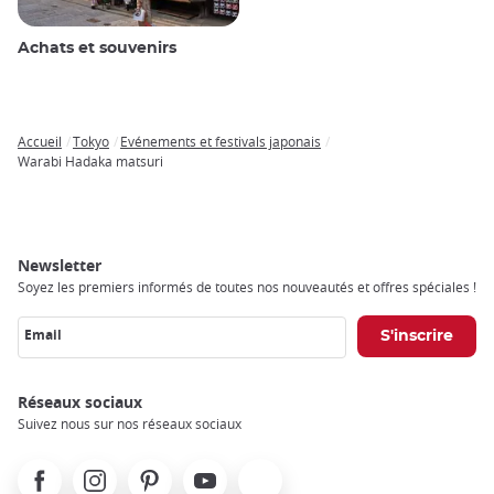
Achats et souvenirs
Accueil
Tokyo
Evénements et festivals japonais
Breadcrumb
Warabi Hadaka matsuri
Newsletter
Soyez les premiers informés de toutes nos nouveautés et offres spéciales !
Email
Réseaux sociaux
Suivez nous sur nos réseaux sociaux
Facebook
Instagram
Pinterest
Youtube
X