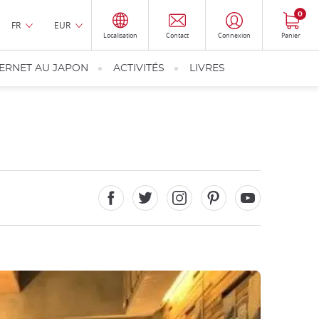
0
FR
EUR
Localisation
Contact
Connexion
Panier
TERNET AU JAPON
ACTIVITÉS
LIVRES