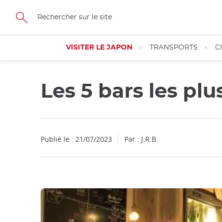
Facebook
Twitter
Instagram
Pinterest
Youtube
Skip
to
main
content
VISITER LE JAPON
TRANSPORTS
C
Les 5 bars les plu
Publié le : 21/07/2023
Par : J.R.B.