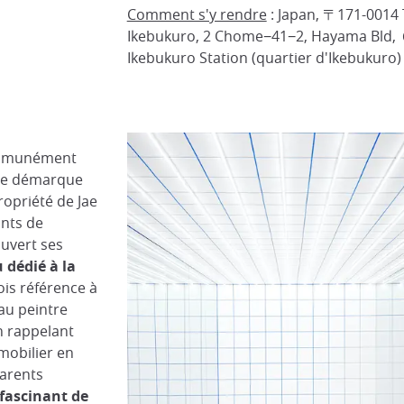
Comment s'y rendre
: Japan, 〒171-0014 
Ikebukuro, 2 Chome−41−2, Hayama Bld, ６
Ikebukuro Station (quartier d'Ikebukuro)
mmunément
e démarque
ropriété de Jae
ants de
ouvert ses
u dédié à la
fois référence à
 au peintre
n rappelant
mobilier en
parents
fascinant de