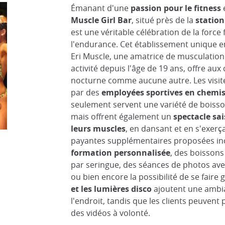
Émanant d'une
passion pour le fitness
e
Muscle Girl Bar
, situé près de la
statio
est une véritable célébration de la force
l'endurance. Cet établissement unique e
Eri Muscle, une amatrice de musculation
activité depuis l'âge de 19 ans, offre aux
nocturne comme aucune autre. Les visite
par des
employées sportives en chemis
seulement servent une variété de boisson
mais offrent également un
spectacle sa
leurs muscles
, en dansant et en s'exerça
payantes supplémentaires proposées in
formation personnalisée
, des boissons
par seringue, des séances de photos avec
ou bien encore la possibilité de se faire g
et les lumières disco
ajoutent une ambia
l'endroit, tandis que les clients peuven
des vidéos à volonté.