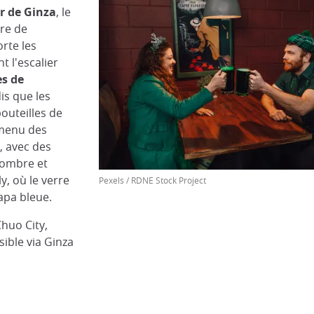
r de Ginza
, le
rre de
orte les
t l'escalier
es de
is que les
outeilles de
 menu des
, avec des
 sombre et
y, où le verre
Pexels / RDNE Stock Project
apa bleue.
huo City,
ble via Ginza