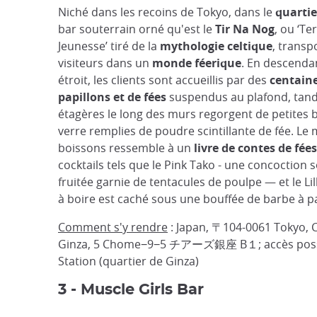
Niché dans les recoins de Tokyo, dans le
quartie
bar souterrain orné qu'est le
Tir Na Nog
, ou ‘Te
Jeunesse’ tiré de la
mythologie celtique
, transp
visiteurs dans un
monde féerique
. En descendan
étroit, les clients sont accueillis par des
centain
papillons et de fées
suspendus au plafond, tand
étagères le long des murs regorgent de petites b
verre remplies de poudre scintillante de fée. Le
boissons ressemble à un
livre de contes de fées
cocktails tels que le Pink Tako - une concoction
fruitée garnie de tentacules de poulpe — et le Lill
à boire est caché sous une bouffée de barbe à p
Comment s'y rendre
: Japan, 〒104-0061 Tokyo, C
Ginza, 5 Chome−9−5 チアーズ銀座 B１; accès possi
Station (quartier de Ginza)
3 - Muscle Girls Bar