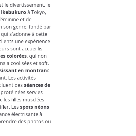
t le divertissement, le
n Ikebukuro
à Tokyo,
 féminine et de
n son genre, fondé par
 qui s'adonne à cette
 clients une expérience
urs sont accueillis
es colorées
, qui non
s alcoolisées et soft,
isissant en montrant
nt. Les activités
cluent des
séances de
 protéinées servies
 les filles musclées
ifler. Les
spots néons
nce électrisante à
t prendre des photos ou