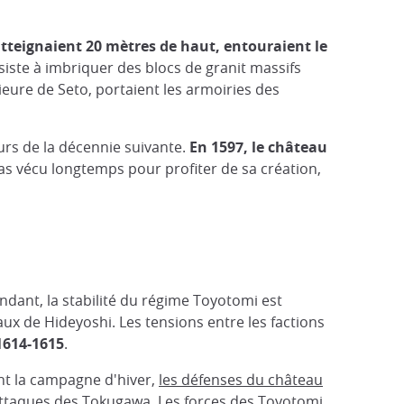
atteignaient 20 mètres de haut, entouraient le
iste à imbriquer des blocs de granit massifs
eure de Seto, portaient les armoiries des
ours de la décennie suivante.
En 1597, le château
as vécu longtemps pour profiter de sa création,
dant, la stabilité du régime Toyotomi est
ux de Hideyoshi. Les tensions entre les factions
1614-1615
.
nt la campagne d'hiver,
les défenses du château
attaques des Tokugawa. Les forces des Toyotomi,