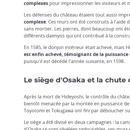
complexes
pour impressionner les visiteurs et i
Les défenses du château étaient tout aussi imp
complexe
. Ces murs ont été construits à l'aide
sans mortier. Les pierres, dont beaucoup ont été
différents daimyos qui ont contribué à la constr
En 1585, le donjon intérieur était achevé, mais H
est enfin achevé, témoignant de la puissance 
puisqu'il est décédé l'année suivante, en 1598.
Le siège d'Osaka et la chute
Après la mort de Hideyoshi, le contrôle du châte
bientôt menacée par la montée en puissance de To
Toyotomi et Tokugawa ont fini par déboucher sur 
Le siège a été divisé en deux campagnes : la ca
d'Osaka se sont révélées redoutables
, ses murs