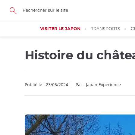
Facebook
Twitter
Instagram
Pinterest
Youtube
Skip
to
main
content
VISITER LE JAPON
TRANSPORTS
C
Histoire du chât
Publié le : 23/06/2024
Par : Japan Experience