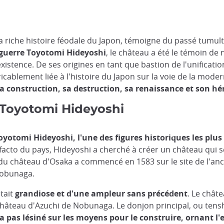
riche histoire féodale du Japon, témoigne du passé tumult
e guerre Toyotomi Hideyoshi
, le château a été le témoin de
xistence. De ses origines en tant que bastion de l'unificati
ricablement liée à l'histoire du Japon sur la voie de la mode
 construction, sa destruction, sa renaissance et son hé
 Toyotomi Hideyoshi
oyotomi Hideyoshi, l'une des figures historiques les plus
facto du pays, Hideyoshi a cherché à créer un château qui se
 du château d'Osaka a commencé en 1583 sur le site de l'anc
Nobunaga.
tait
grandiose et d'une ampleur sans précédent
. Le châte
teau d'Azuchi de Nobunaga. Le donjon principal, ou tenshu, 
a pas lésiné sur les moyens pour le construire, ornant l'e