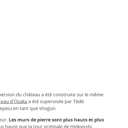
 version du château a été construite sur le même
teau d'Osaka
a été supervisée par Tōdō
 Ieyasu en tant que shogun.
eur.
Les murs de pierre sont plus hauts et plus
lus haute que la tour originale de Hideyoshi.