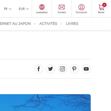
0
FR
EUR
Localisation
Contact
Connexion
Panier
TERNET AU JAPON
ACTIVITÉS
LIVRES