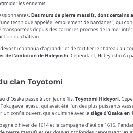
ntimider les ennemis.
ressionnantes.
Des murs de pierre massifs, dont certains 
 d'une technique appelée "empilement de bardanes", qui cons
 transportées depuis des carrières proches de la mer intéri
uction du château.
ideyoshi continua d'agrandir et de fortifier le château au c
et de l'ambition de Hideyoshi
. Cependant, Hideyoshi n'a p
 du clan Toyotomi
au d'Osaka passe à son jeune fils,
Toyotomi Hideyori.
Cepen
kugawa Ieyasu, qui avait été l'un des plus puissants vassa
un conflit ouvert, qui a culminé avec le
siège d'Osaka en 
mpagne d'hiver de 1614 et la campagne d'été de 1615. Penda
 de pierre massifs et ses douves profondes repoussant les 