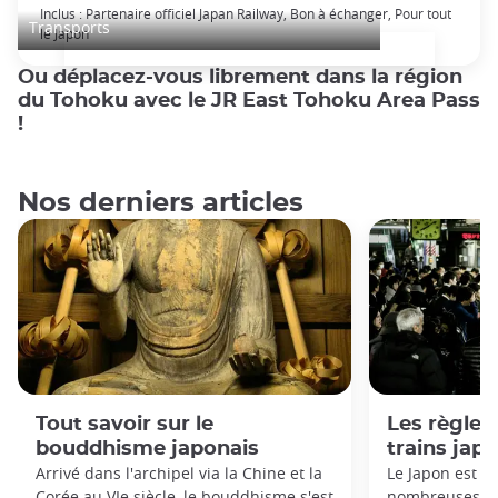
Japan Rail Pass: voyage en train illimité
Inclus : Partenaire officiel Japan Railway, Bon à échanger, Pour tout
Transports
le Japon
Ou déplacez-vous librement dans la région
du Tohoku avec le JR East Tohoku Area Pass
!
Nos derniers articles
Tout savoir sur le
Les règles 
bouddhisme japonais
trains jap
Arrivé dans l'archipel via la Chine et la
Le Japon est c
Corée au VIe siècle, le bouddhisme s'est
nombreuses règ