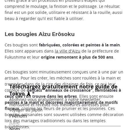
créés grâce à un processus en plusieurs étapes qui
comprend le moulage, la finition et le polissage. Le résultat
final est un pot solide, utilitaire et résistant à la rouille, aussi
beau à regarder qu'il est fiable à utiliser.
Les bougies Aizu Erôsoku
Ces bougies sont
fabriquées, colorées et peintes à la main
.
Elles sont apparues dans
la ville d'Aizu
de la préfecture de
Fukushima et leur
origine remontent à plus de 500 ans
.
Ces bougies sont minutieusement conçues une à une par un
artisan. Pour les créer, les mèches sont roulées à la main et
trempées dans de la cire des dizaines de fois, ce qui leur
confère de
délicats "anneaux de croissance", semblables à
ceux que l’on trouve dans les arbres
. Elles sont ensuite
peintes à la main et décorées majoritairement de motifs
floraux,
comme les fleurs de prunier et les pivoines. Ces
bougies artisanales sont souvent utilisées comme décoration
lors des mariages traditionnels ou dans les temples
bouddhistes.