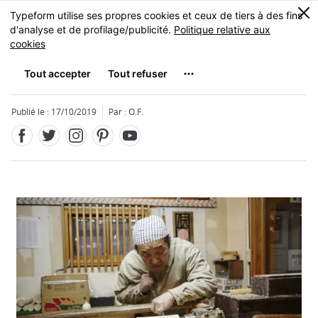
Facebook
Twitter
Instagram
Pinterest
Youtube
Skip
0
MENU
to
main
content
L'artisanat du Tohoku
Publié le : 17/10/2019
Par : O.F.