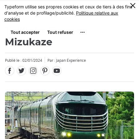
Facebook
Twitter
Instagram
Pinterest
Youtube
Skip
0
MENU
to
main
content
Twilight Express
Mizukaze
Publié le : 02/01/2024
Par : Japan Experience
Fermer