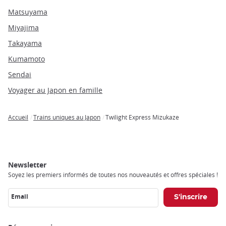
Matsuyama
Miyajima
Takayama
Kumamoto
Sendai
Voyager au Japon en famille
Accueil
Trains uniques au Japon
Twilight Express Mizukaze
Breadcrumb
Newsletter
Soyez les premiers informés de toutes nos nouveautés et offres spéciales !
Email