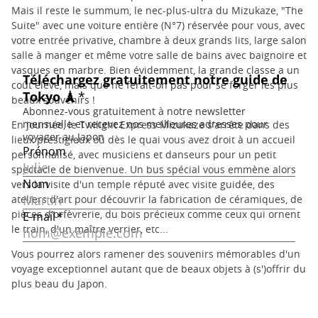
Mais il reste le summum, le nec-plus-ultra du Mizukaze, "The
Suite" avec une voiture entière (N°7) réservée pour vous, avec
votre entrée privative, chambre à deux grands lits, large salon
salle à manger et même votre salle de bains avec baignoire et
vasques en marbre. Bien évidemment, la grande classe a un
coût élevé, mais que ne ferait-on pas pour se forger les plus
beaux souvenirs !
En journée, le Twilight Express Mizukaze s'arrête dans des
lieux prestigieux où dès le quai vous avez droit à un accueil
personnalisé, avec musiciens et danseurs pour un petit
spectacle de bienvenue. Un bus spécial vous emmène alors
vers la visite d'un temple réputé avec visite guidée, des
ateliers d'art pour découvrir la fabrication de céramiques, de
pièces d'orfèvrerie, du bois précieux comme ceux qui ornent
le train, d'un maître verrier, etc...
Vous pourrez alors ramener des souvenirs mémorables d'un
voyage exceptionnel autant que de beaux objets à (s')offrir du
plus beau du Japon.