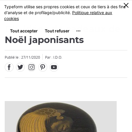
Facebook
Twitter
Instagram
Pinterest
Youtube
Skip
0
MENU
to
main
content
Dix idées de cadeaux de
Noël japonisants
Publié le : 27/11/2020
Par : I.D.O.
Fermer
Fermer