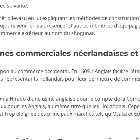
ée suivante.
térêt d'Ieyasu en lui expliquant les méthodes de constructi
"toujours venir en sa présence" D'autres membres d'équipag
commerce extérieur au nom du shogunat.
usines commerciales néerlandaises e
apon au commerce occidental. En 1609, l'Anglais facilite l'ét
es représentants hollandais pour leur permettre de commerc
ion à
Hirado
d'une usine anglaise pour le compte de la Compa
ux pour les Anglais, au même titre que les Hollandais. Cep
st trop éloignée des principaux marchés tels qu'Osaka et E