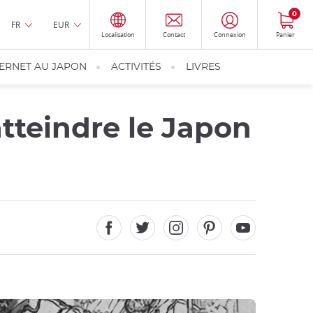
0
FR
EUR
Localisation
Contact
Connexion
Panier
TERNET AU JAPON
ACTIVITÉS
LIVRES
tteindre le Japon