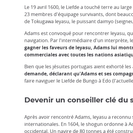
Le 19 avril 1600, le Liefde a touché terre au lar
23 membres d'équipage survivants, dont beaucou
de Tokugawa Ieyasu, le puissant daimyo (seigneur
Adams est convoqué pour rencontrer Ieyasu, qui 
navigation. Par l'intermédiaire d'un interprète,
gagner les faveurs de Ieyasu, Adams lui montre
commerciales avec toutes les nations asiatiq
Bien que les jésuites portugais aient exhorté l
demande, déclarant qu'Adams et ses compagno
faire naviguer le Liefde de Bungo à Edo (l'actuell
Devenir un conseiller clé du 
Après avoir rencontré Adams, Ieyasu a reconnu son
internationales. En 1604, le shogun ordonne à A
occidental. Un navire de 80 tonnes a été construit