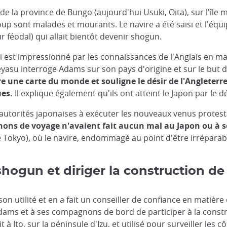
ge de la province de Bungo (aujourd'hui Usuki, Oita), sur l'î
p sont malades et mourants. Le navire a été saisi et l'éq
 féodal) qui allait bientôt devenir shogun.
est impressionné par les connaissances de l'Anglais en mat
 Ieyasu interroge Adams sur son pays d'origine et sur le but
 une carte du monde et souligne le désir de l'Angleterre
ues.
Il explique également qu'ils ont atteint le Japon par le d
es autorités japonaises à exécuter les nouveaux venus prote
ns de voyage n'avaient fait aucun mal au Japon ou à 
e Tokyo), où le navire, endommagé au point d'être irréparable
shogun et diriger la construction de
 utilité et en a fait un conseiller de confiance en matière 
dams et à ses compagnons de bord de participer à la constr
 à Ito, sur la péninsule d'Izu, et utilisé pour surveiller les