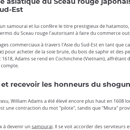
 asiatique du Sceau rouge japonais
Sud-Est
n samouraï et lui confère le titre prestigieux de hatamoto, 
permis du Sceau rouge l'autorisant à faire du commerce o
es commerciaux à travers l'Asie du Sud-Est en tant que cap
) pour acheter de la soie brute, du bois de saphir et des pe
et 1618, Adams se rend en Cochinchine (Vietnam), affrétant
 compte.
 et recevoir les honneurs du shogu
eyasu, William Adams a été élevé encore plus haut en 1608 lor
" est une contraction du mot "pilote", tandis que "Miura" pro
x à devenir un
samouraï
. Il se voit accorder des serviteurs