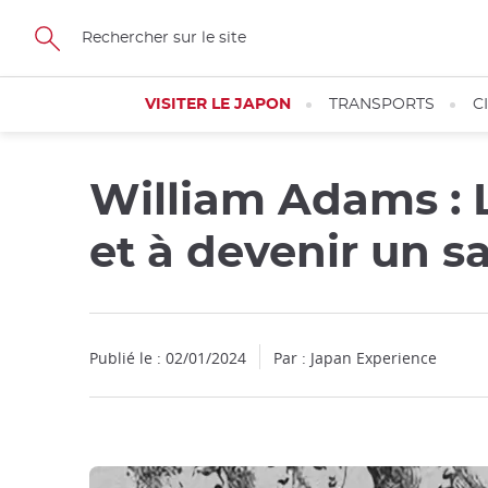
Facebook
Twitter
Instagram
Pinterest
Youtube
Skip
to
main
content
VISITER LE JAPON
TRANSPORTS
C
William Adams : L
et à devenir un 
Publié le : 02/01/2024
Par : Japan Experience