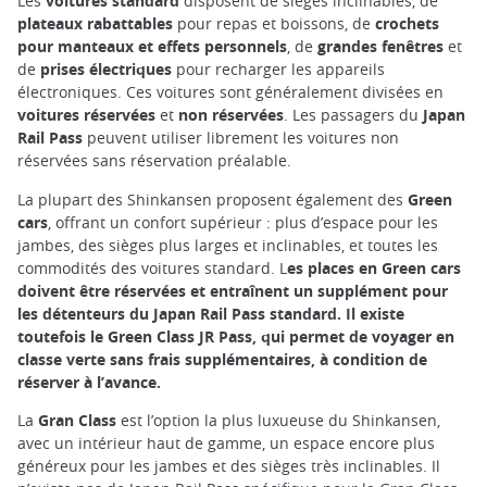
Les
voitures standard
disposent de sièges inclinables, de
plateaux rabattables
pour repas et boissons, de
crochets
pour manteaux et effets personnels
, de
grandes fenêtres
et
de
prises électriques
pour recharger les appareils
électroniques. Ces voitures sont généralement divisées en
voitures réservées
et
non réservées
. Les passagers du
Japan
Rail Pass
peuvent utiliser librement les voitures non
réservées sans réservation préalable.
La plupart des Shinkansen proposent également des
Green
cars
, offrant un confort supérieur : plus d’espace pour les
jambes, des sièges plus larges et inclinables, et toutes les
commodités des voitures standard. L
es places en Green cars
doivent être réservées et entraînent un supplément pour
les détenteurs du Japan Rail Pass standard. Il existe
toutefois le Green Class JR Pass, qui permet de voyager en
classe verte sans frais supplémentaires, à condition de
réserver à l’avance.
La
Gran Class
est l’option la plus luxueuse du Shinkansen,
avec un intérieur haut de gamme, un espace encore plus
généreux pour les jambes et des sièges très inclinables. Il