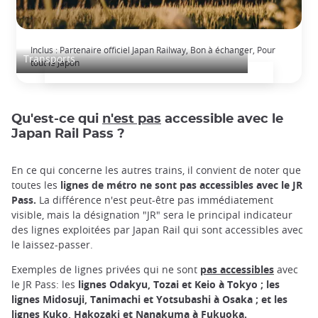
Japan Rail Pass: voyage en train illimité
Inclus : Partenaire officiel Japan Railway, Bon à échanger, Pour
Transports
tout le Japon
Qu'est-ce qui
n'est pas
accessible avec le
Japan Rail Pass ?
En ce qui concerne les autres trains, il convient de noter que
toutes les
lignes de métro ne sont pas accessibles avec le JR
Pass.
La différence n'est peut-être pas immédiatement
visible, mais la désignation "JR" sera le principal indicateur
des lignes exploitées par Japan Rail qui sont accessibles avec
le laissez-passer.
Exemples de lignes privées qui ne sont
pas accessibles
avec
le JR Pass: les
lignes Odakyu, Tozai et Keio à Tokyo ; les
lignes Midosuji, Tanimachi et Yotsubashi à Osaka ; et les
lignes Kuko, Hakozaki et Nanakuma à Fukuoka.