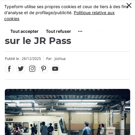
Facebook
Twitter
Instagram
Pinterest
Youtube
Skip
0
MENU
to
main
content
Tout ce qu'il faut savoir
sur le JR Pass
Publié le : 26/12/2025
Par : Joshua
Fermer
Fermer
Fermer
Fermer