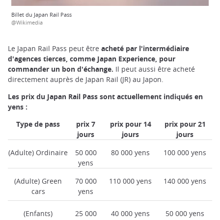
Billet du Japan Rail Pass
@Wikimedia
Le Japan Rail Pass peut être
acheté par l'intermédiaire
d'agences tierces, comme Japan Experience, pour
commander un bon d'échange.
Il peut aussi être acheté
directement auprès de Japan Rail (JR) au Japon.
Les prix du Japan Rail Pass sont actuellement indiqués en
yens :
Type de pass
prix 7
prix pour 14
prix pour 21
jours
jours
jours
(Adulte) Ordinaire
50 000
80 000 yens
100 000 yens
yens
(Adulte) Green
70 000
110 000 yens
140 000 yens
cars
yens
(Enfants)
25 000
40 000 yens
50 000 yens