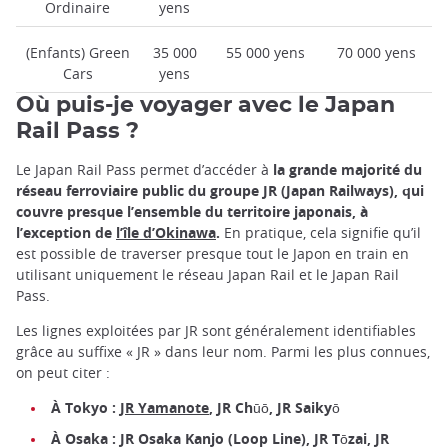
Ordinaire
yens
(Enfants) Green
35 000
55 000 yens
70 000 yens
Cars
yens
Où puis-je voyager avec le Japan
Rail Pass ?
Le Japan Rail Pass permet d’accéder à
la grande majorité du
réseau ferroviaire public du groupe JR (Japan Railways), qui
couvre presque l’ensemble du territoire japonais, à
l’exception de
l’île d’Okinawa
.
En pratique, cela signifie qu’il
est possible de traverser presque tout le Japon en train en
utilisant uniquement le réseau Japan Rail et le Japan Rail
Pass.
Les lignes exploitées par JR sont généralement identifiables
grâce au suffixe « JR » dans leur nom. Parmi les plus connues,
on peut citer :
À Tokyo :
JR Yamanote
, JR Chūō, JR Saikyō
À Osaka : JR Osaka Kanjo (Loop Line), JR Tōzai, JR