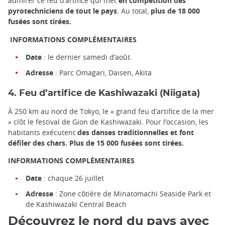
admirer ce feu d’artifice qui met
en compétition des
pyrotechniciens de tout le pays
. Au total,
plus de 18 000
fusées sont tirées.
INFORMATIONS COMPLÉMENTAIRES
Date
: le dernier samedi d’août.
Adresse
: Parc Omagari, Daisen, Akita
4. Feu d’artifice de Kashiwazaki (Niigata)
À 250 km au nord de Tokyo, le « grand feu d’artifice de la mer
» clôt le festival de Gion de Kashiwazaki. Pour l’occasion, les
habitants exécutent
des danses traditionnelles et font
défiler des chars. Plus de 15 000 fusées sont tirées.
INFORMATIONS COMPLÉMENTAIRES
Date
: chaque 26 juillet
Adresse
: Zone côtière de Minatomachi Seaside Park et
de Kashiwazaki Central Beach
Découvrez le nord du pays avec