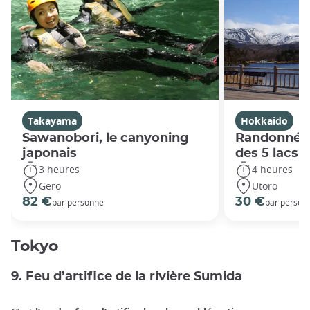
Takayama
Hokkaido
Sawanobori, le canyoning
Randonnée 
japonais
des 5 lacs 
3 heures
4 heures
Gero
Utoro
82 €
30 €
par personne
par person
Tokyo
9. Feu d’artifice de la rivière Sumida