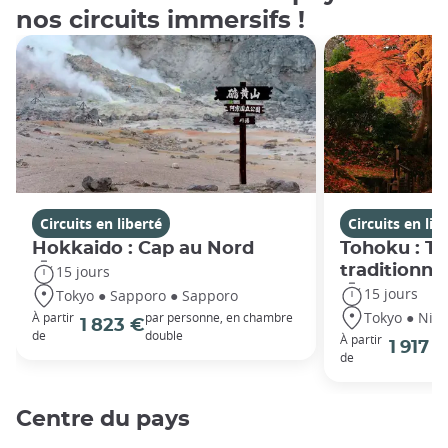
nos circuits immersifs !
Circuits en liberté
Circuits en lib
Hokkaido : Cap au Nord
Tohoku : T
traditionne
15 jours
15 jours
Tokyo ● Sapporo ● Sapporo
Tokyo ● Nikk
À partir
par personne, en chambre
1 823 €
de
double
À partir
1 917 
de
Centre du pays