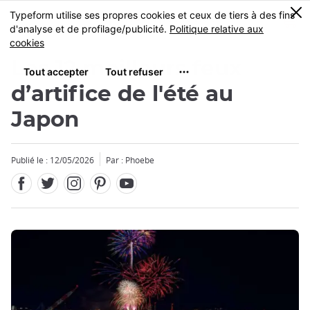
Facebook
Twitter
Instagram
Pinterest
Youtube
Skip
0
MENU
to
main
content
Les 12 meilleurs feux
d’artifice de l'été au
Japon
Publié le : 12/05/2026
Par : Phoebe