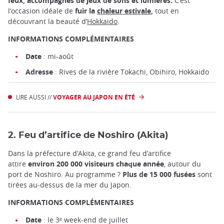
feux, accompagnés de jeux de sons et lumières.
C’est
l’occasion idéale de
fuir la
chaleur estivale
,
tout en
découvrant la beauté d’
Hokkaido
.
INFORMATIONS COMPLÉMENTAIRES
Date
: mi-août
Adresse
: Rives de la rivière Tokachi, Obihiro, Hokkaido
LIRE AUSSI //
VOYAGER AU JAPON EN ÉTÉ
2. Feu d’artifice de Noshiro (Akita)
Dans la préfecture d’Akita, ce grand feu d’artifice
attire
environ 200 000 visiteurs chaque année
, autour du
port de Noshiro. Au programme ?
Plus de 15 000 fusées
sont
tirées au-dessus de la mer du Japon.
INFORMATIONS COMPLÉMENTAIRES
Date
: le 3ᵉ week-end de juillet