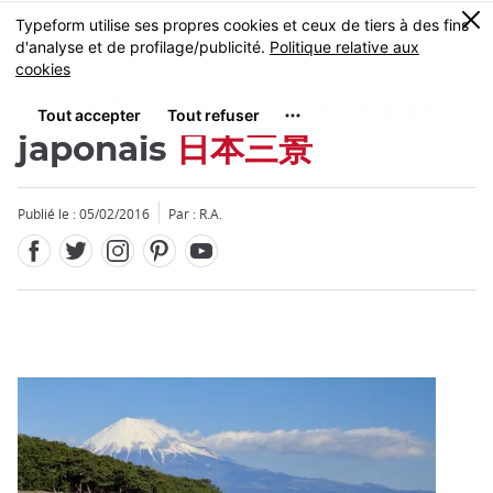
Facebook
Twitter
Instagram
Pinterest
Youtube
Skip
0
MENU
to
main
content
Les plus beaux paysages
japonais
日本三景
Publié le : 05/02/2016
Par : R.A.
Fermer