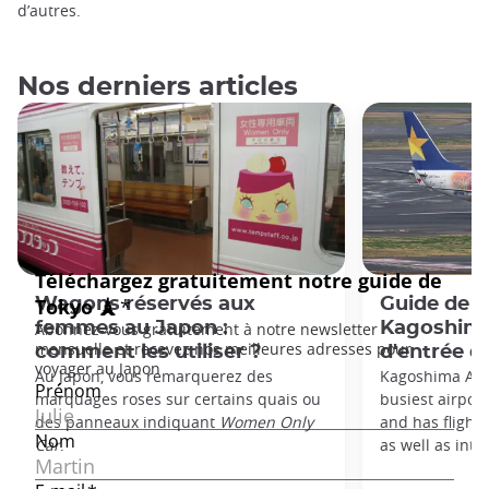
d’autres.
Nos derniers articles
Wagons réservés aux
Guide de l
femmes au Japon :
Kagoshima 
comment les utiliser ?
d'entrée d
Au Japon, vous remarquerez des
Kagoshima Airp
marquages roses sur certains quais ou
busiest airpor
des panneaux indiquant
Women Only
and has flight
Car
.
as well as inter