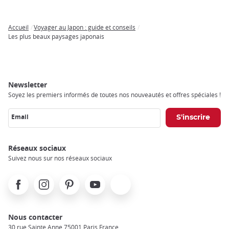
Accueil
Voyager au Japon : guide et conseils
Breadcrumb
Les plus beaux paysages japonais
Newsletter
Soyez les premiers informés de toutes nos nouveautés et offres spéciales !
Email
Réseaux sociaux
Suivez nous sur nos réseaux sociaux
Facebook
Instagram
Pinterest
Youtube
X
Nous contacter
30 rue Sainte Anne 75001 Paris France