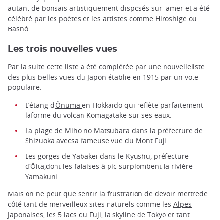
autant de bonsaïs artistiquement disposés sur lamer et a été
célébré par les poètes et les artistes comme Hiroshige ou
Bashô.
Les trois nouvelles vues
Par la suite cette liste a été complétée par une nouvelleliste
des plus belles vues du Japon établie en 1915 par un vote
populaire.
L’étang d’
Ônuma
en Hokkaido qui reflète parfaitement
laforme du volcan Komagatake sur ses eaux.
La plage de
Miho no Matsubara
dans la préfecture de
Shizuoka
avecsa fameuse vue du Mont Fuji.
Les gorges de Yabakei dans le Kyushu, préfecture
d’Ôita,dont les falaises à pic surplombent la rivière
Yamakuni.
Mais on ne peut que sentir la frustration de devoir mettrede
côté tant de merveilleux sites naturels comme les
Alpes
Japonaises
, les
5 lacs du Fuji
, la skyline de Tokyo et tant