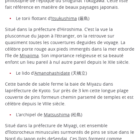
philosophe de l'époque du shogunat Tokugawa. Cette liste
fait référence en matière de beaux paysages japonais.
Le torii flottant d’
Itsukushima
(厳島)
Situé dans la préfecture d’Hiroshima. C’est la vue la
plusconnue du Japon à l’étranger, on la retrouve sur
quasiment toutes les couvertures deguides de voyage. La
célèbre porte rouge aux pieds immergés dans la mer etborde
l’île de
Miyajima
. Son importance religieuse et sa beauté
enfont un lieu pareil à nul autre pareil depuis le XIIe siècle.
Le lido d’
Amanohashidate
(天橋立)
Cette bande de sable ferme la baie de Miyazu dans
lapréfecture de Kyoto. Sur près de 3 km cette longue plage
couverte de pins formeun chemin parsemé de temples et est
célèbre depuis le VIIIe siècle.
L’archipel de
Matsushima
(松島)
Situé dans la préfecture de Miyagi, cet ensemble
d’îlotsrocheux minuscules surmontés de pins se situe dans le
Nord du Japon près deSendai. Ces îlots forment comme