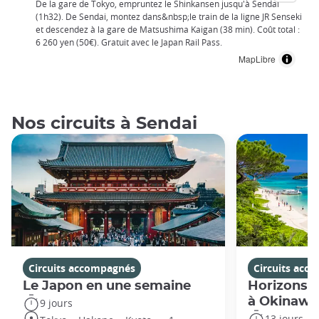
De la gare de Tokyo, empruntez le Shinkansen jusqu'à Sendai
(1h32). De Sendai, montez dans&nbsp;le train de la ligne JR Senseki
et descendez à la gare de Matsushima Kaigan (38 min). Coût total :
6 260 yen (50€). Gratuit avec le Japan Rail Pass.
MapLibre
Nos circuits à Sendai
Circuits accompagnés
Circuits acc
Le Japon en une semaine
Horizons j
à Okinawa
9 jours
13 jours