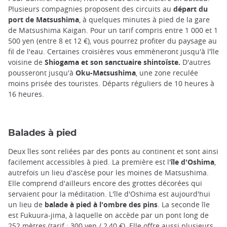
Plusieurs compagnies proposent des circuits au
départ du
port de Matsushima
, à quelques minutes à pied de la gare
de Matsushima Kaigan. Pour un tarif compris entre 1 000 et 1
500 yen (entre 8 et 12 €), vous pourrez profiter du paysage au
fil de l'eau. Certaines croisières vous emmèneront jusqu'à l'île
voisine de
Shiogama et son sanctuaire shintoïste.
D'autres
pousseront jusqu'à
Oku-Matsushima
, une zone reculée
moins prisée des touristes. Départs réguliers de 10 heures à
16 heures.
Balades à pied
Deux îles sont reliées par des ponts au continent et sont ainsi
facilement accessibles à pied. La première est l'
île d'Oshima
,
autrefois un lieu d'ascèse pour les moines de Matsushima.
Elle comprend d'ailleurs encore des grottes décorées qui
servaient pour la méditation. L'île d'Oshima est aujourd'hui
un lieu de
balade à pied à l'ombre des pins
. La seconde île
est Fukuura-jima, à laquelle on accède par un pont long de
252 mètres (tarif : 300 yen / 2,40 €). Elle offre aussi plusieurs