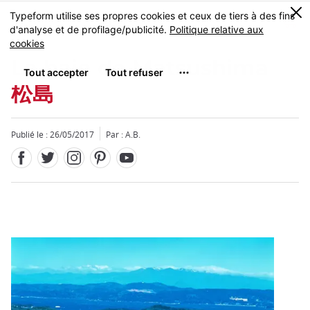
Facebook
Twitter
Instagram
Pinterest
Youtube
Skip
0
MENU
to
main
content
La baie de Matsushima
松島
Publié le : 26/05/2017
Par : A.B.
Fermer