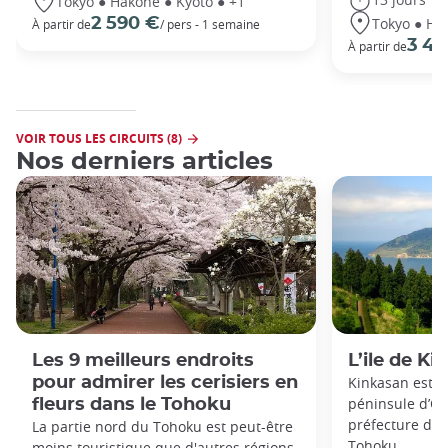
Tokyo ● Hakone ● Kyoto ● +1
Tokyo ● Ha
2 590 €
À partir de
/ pers - 1 semaine
3 49
À partir de
VOIR TOUS LES CIRCUITS (8)
Nos derniers articles
Les 9 meilleurs endroits
L’ile de K
pour admirer les cerisiers en
Kinkasan est un
péninsule d’Oji
fleurs dans le Tohoku
préfecture de 
La partie nord du Tohoku est peut-être
Tohoku.
moins touristique que d'autres régions