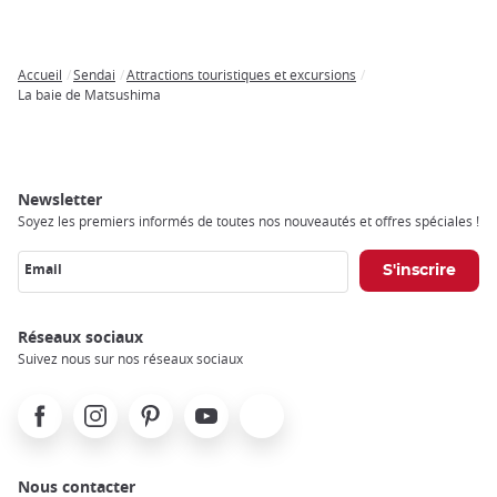
Accueil
Sendai
Attractions touristiques et excursions
Breadcrumb
La baie de Matsushima
Newsletter
Soyez les premiers informés de toutes nos nouveautés et offres spéciales !
Email
Réseaux sociaux
Suivez nous sur nos réseaux sociaux
Facebook
Instagram
Pinterest
Youtube
X
Nous contacter