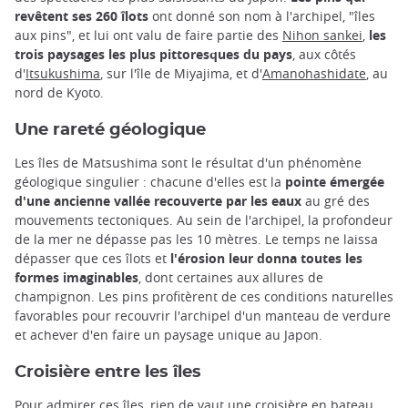
revêtent ses 260 îlots
ont donné son nom à l'archipel, "îles
aux pins", et lui ont valu de faire partie des
Nihon sankei
,
les
trois paysages les plus pittoresques du pays
, aux côtés
d'
Itsukushima
, sur l'île de Miyajima, et d'
Amanohashidate
, au
nord de Kyoto.
Une rareté géologique
Les îles de Matsushima sont le résultat d'un phénomène
géologique singulier : chacune d'elles est la
pointe émergée
d'une ancienne vallée recouverte par les eaux
au gré des
mouvements tectoniques. Au sein de l'archipel, la profondeur
de la mer ne dépasse pas les 10 mètres. Le temps ne laissa
dépasser que ces îlots et
l'érosion leur donna toutes les
formes imaginables
, dont certaines aux allures de
champignon. Les pins profitèrent de ces conditions naturelles
favorables pour recouvrir l'archipel d'un manteau de verdure
et achever d'en faire un paysage unique au Japon.
Croisière entre les îles
Pour admirer ces îles, rien de vaut une croisière en bateau.