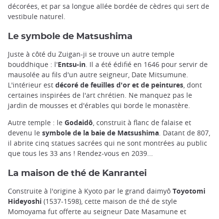
décorées, et par sa longue allée bordée de cèdres qui sert de
vestibule naturel.
Le symbole de Matsushima
Juste à côté du Zuigan-ji se trouve un autre temple
bouddhique : l'
Entsu-in
. Il a été édifié en 1646 pour servir de
mausolée au fils d'un autre seigneur, Date Mitsumune.
L'intérieur est
décoré de
feuilles d'or et de peintures
, dont
certaines inspirées de l'art chrétien. Ne manquez pas le
jardin de mousses et d'érables qui borde le monastère.
Autre temple : le
Godaidô
, construit à flanc de falaise et
devenu le
symbole de la baie de Matsushima
. Datant de 807,
il abrite cinq statues sacrées qui ne sont montrées au public
que tous les 33 ans ! Rendez-vous en 2039...
La maison de thé de Kanrantei
Construite à l'origine à Kyoto par le grand daimyô
Toyotomi
Hideyoshi
(1537-1598), cette maison de thé de style
Momoyama fut offerte au seigneur Date Masamune et