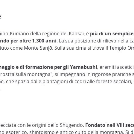
e
hino-Kumano della regione del Kansai, è
più di un semplic
endo per oltre 1.300 anni
. La sua posizione di rilievo nell
uto come Monte Sanjō. Sulla sua cima si trova il Tempio Om
inaggio e di formazione per gli Yamabushi
, eremiti asceti
i prostra sulla montagna", si impegnano in rigorose pratiche 
che spazia dalle piantagioni di cedri alle foreste secolari,
.
cciata con le origini dello Shugendo.
Fondato nell'VIII se
 esoterico, shintoismo e antico culto della montagna. Si d