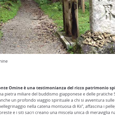
mine
nte Omine è una testimonianza del ricco patrimonio spi
a pietra miliare del buddismo giapponese e delle pratiche S
he un profondo viaggio spirituale a chi si avventura sulle 
pellegrinaggio nella catena montuosa di Kii", affascina i pelle
oreste e i siti sacri creano una miscela unica di meraviglia n