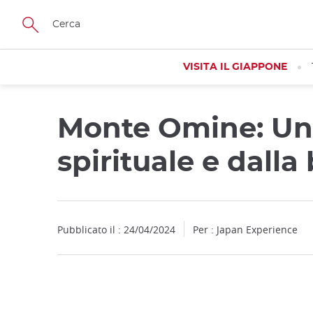
Facebook
Twitter
Instagram
Pinterest
Youtube
Skip
to
main
content
VISITA IL GIAPPONE
Monte Omine: Una
spirituale e dalla
Pubblicato il : 24/04/2024
Per : Japan Experience