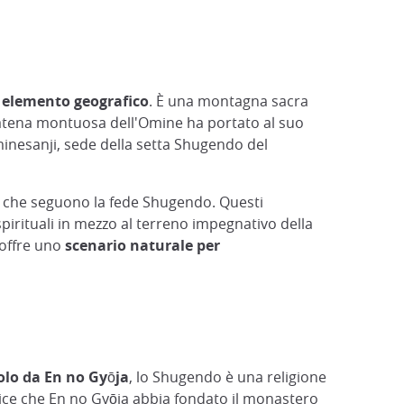
e elemento geografico
. È una montagna sacra
a catena montuosa dell'Omine ha portato al suo
inesanji, sede della setta Shugendo del
ci che seguono la fede Shugendo. Questi
spirituali in mezzo al terreno impegnativo della
 offre uno
scenario naturale per
colo da En no Gyōja
, lo Shugendo è una religione
ice che En no Gyōja abbia fondato il monastero