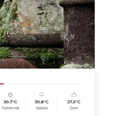
mbol
te
Symbol
Date
Symbol
Date
emp
Temp
Temp
:
:
:
:
:
:
nny
cloudy_rainy
sunny_cloudy
30.7°C
30.8°C
27.5°C
Tomorrow
Sabato
Dom