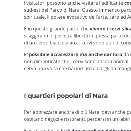
I visitatori possono anche visitare l'edificante
co
sud-est del Parco di Nara. Questo immenso parc
spirituale. Il potere evocativo dell'arte, caro 
È in questo grande parco che
vivono i cervi
sik
si aggirano in perfetta libertà in questa parte de
di un cervo bianco alato. I cervi sono quindi consi
E' possibile accarezzarli ma anche dar loro
da m
non dimenticate che i cervi sono ancora animali s
cervo una volta che hai iniziato a dargli da mangia
I quartieri popolari di Nara
Per apprezzare ancora di più Nara, devi anche pa
ospitano negozi e ristoranti, perdersi in un labiri
Nara è anche sede di
due grandi vie dello shop