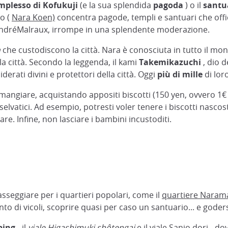
mplesso di Kofukuji
(e la sua splendida
pagoda
) o il
santu
o (
Nara Koen)
concentra pagode, templi e santuari che of
ad AndréMalraux, irrompe in una splendente moderazione.
a
che custodiscono la città. Nara è conosciuta in tutto il mon
lla città. Secondo la leggenda, il kami
Takemikazuchi
, dio d
derati divini e protettori della città. Oggi
più di mille
di lor
angiare, acquistando appositi biscotti (150 yen, ovvero 1€ 20
elvatici. Ad esempio, potresti voler tenere i biscotti nascos
re. Infine, non lasciare i bambini incustoditi.
sseggiare per i quartieri popolari, come il
quartiere Naram
nto di vicoli, scoprire quasi per caso un santuario... e goder
ping
- il
viale Higashimuki shôtengai
e il viale Sanjo dori - d