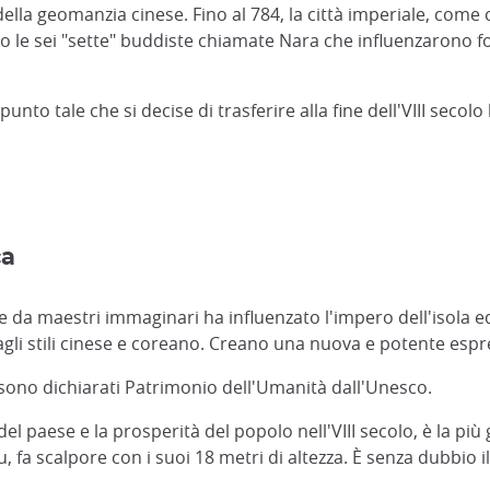
della geomanzia cinese. Fino al 784, la città imperiale, come c
ro le sei "sette" buddiste chiamate Nara che influenzarono f
to tale che si decise di trasferire alla fine dell'VIII secolo
ca
te da maestri immaginari ha influenzato l'impero dell'isola
dagli stili cinese e coreano. Creano una nuova e potente espr
i sono dichiarati Patrimonio dell'Umanità dall'Unesco.
del paese e la prosperità del popolo nell'VIII secolo, è la pi
u, fa scalpore con i suoi 18 metri di altezza. È senza dubbi