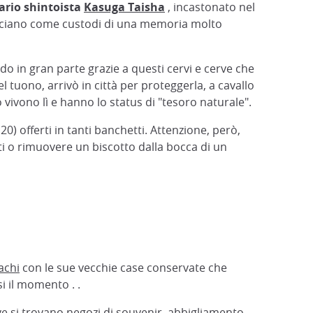
ario shintoista
Kasuga Taisha
, incastonato nel
ficiano come custodi di una memoria molto
do in gran parte grazie a questi cervi e cerve che
el tuono, arrivò in città per proteggerla, a cavallo
o vivono lì e hanno lo status di "tesoro naturale".
) offerti in tanti banchetti. Attenzione, però,
ti o rimuovere un biscotto dalla bocca di un
achi
con le sue vecchie case conservate che
si il momento . .
ove si trovano negozi di souvenir, abbigliamento,