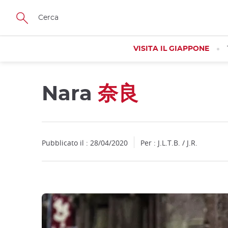
Facebook
Twitter
Instagram
Pinterest
Youtube
Skip
to
main
content
VISITA IL GIAPPONE
Nara
奈良
Close
Close
Pubblicato il : 28/04/2020
Per : J.L.T.B. / J.R.